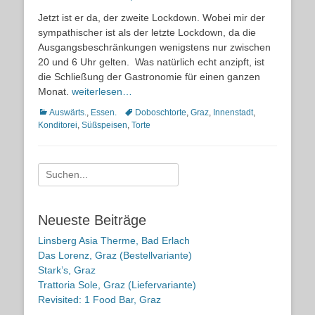
on
Jetzt ist er da, der zweite Lockdown. Wobei mir der
sympathischer ist als der letzte Lockdown, da die
Ausgangsbeschränkungen wenigstens nur zwischen
20 und 6 Uhr gelten. Was natürlich echt anzipft, ist
die Schließung der Gastronomie für einen ganzen
Monat.
weiterlesen…
Kategorien
Schlagworte
Auswärts.
,
Essen.
Doboschtorte
,
Graz
,
Innenstadt
,
Konditorei
,
Süßspeisen
,
Torte
Suche
nach:
Neueste Beiträge
Linsberg Asia Therme, Bad Erlach
Das Lorenz, Graz (Bestellvariante)
Stark’s, Graz
Trattoria Sole, Graz (Liefervariante)
Revisited: 1 Food Bar, Graz