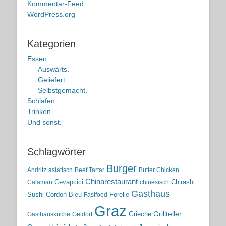
Kommentar-Feed
WordPress.org
Kategorien
Essen.
Auswärts.
Geliefert.
Selbstgemacht.
Schlafen.
Trinken.
Und sonst.
Schlagwörter
Burger
Andritz
asiatisch
Beef Tartar
Butter Chicken
Chinarestaurant
Cevapcici
Chirashi
Calamari
chinesisch
Gasthaus
Sushi
Cordon Bleu
Forelle
Fastfood
Graz
Grieche
Grillteller
Gasthausküche
Geidorf