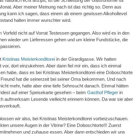
s natürlich echt anzipft, ist die Schließung der Gastronomie für
onat. Aber meiner Meinung nach ist das richtig so. Denn aus
ung kann ich sagen, dass einem ab einem gewissen Alkohollevel
bstand halten immer wurschter wird.
im Vorfeld nicht auf Vorrat Testessen gegangen. Also wird es in den
en wieder um Lieferessen gehen und um kleine Fundstücke, die
 passieren.
st
Kristinas Meisterkonditorei
in der Girardigasse. Wir hatten
 vor, dort einzukehren. Aber dann fiel mir ein, dass ich einmal
en habe, dass es bei Kristinas Meisterkonditorei eine Doboschtorte
n Freund hat die seinerzeit bei seiner Oma bekommen. Und nach
nicht mehr, hatte aber eine tiefe Sehnsucht danach. Einmal hätten
indest auf einer Speisekarte gesehen – beim
Gasthof Pfleger
in
ich aufmerksam Lesende vielleicht erinnern können. Da war sie aber
usverkauft.
ossen wir also, bei Kristinas Meisterkonditorei vorbeizuschauen.
kten unsere Augen in der Vitrine? Eine Doboschtorte!!! Zuerst
ie mitnehmen und zuhause essen. Aber dann entschieden wir uns