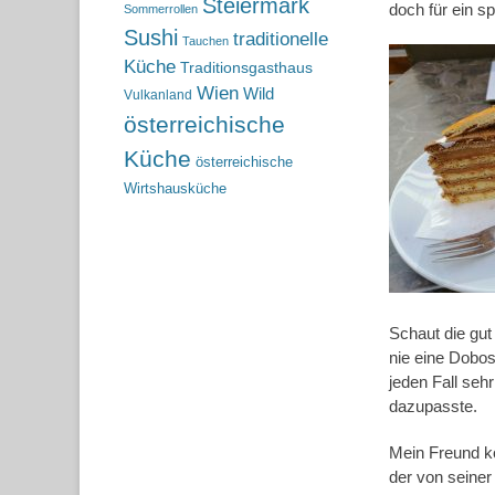
Steiermark
doch für ein s
Sommerrollen
Sushi
traditionelle
Tauchen
Küche
Traditionsgasthaus
Wien
Wild
Vulkanland
österreichische
Küche
österreichische
Wirtshausküche
Schaut die gut
nie eine Dobos
jeden Fall seh
dazupasste.
Mein Freund ko
der von seiner