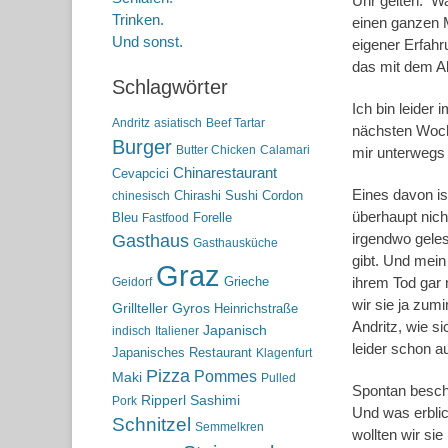
Uhr gelten. Wa
Trinken.
einen ganzen M
Und sonst.
eigener Erfahr
das mit dem A
Schlagwörter
Ich bin leider 
Andritz
asiatisch
Beef Tartar
nächsten Woch
Burger
Butter Chicken
Calamari
mir unterwegs
Chinarestaurant
Cevapcici
Eines davon i
Chirashi Sushi
Cordon
chinesisch
überhaupt nicht
Bleu
Forelle
Fastfood
irgendwo geles
Gasthaus
Gasthausküche
gibt. Und mei
Graz
Grieche
ihrem Tod gar 
Geidorf
wir sie ja zum
Grillteller
Gyros
Heinrichstraße
Andritz, wie s
Japanisch
indisch
Italiener
leider schon a
Japanisches Restaurant
Klagenfurt
Pizza
Pommes
Maki
Pulled
Spontan beschl
Ripperl
Sashimi
Pork
Und was erblic
Schnitzel
Semmelkren
wollten wir s