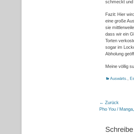
schmeckt und 
Fazit: Hier wi
eine große Aus
sie mittlerwei
dass wir ein G
Torten verkost
sogar im Lockd
Abholung geöff
Meine völlig s
Kategorien
Auswärts.
,
Es
Beitragsn
← Zurück
Vorheriger
Pho You / Manga
Beitrag:
Schreibe