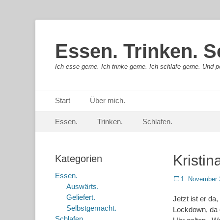
Essen. Trinken. S
Ich esse gerne. Ich trinke gerne. Ich schlafe gerne. Und pe
Primäres Menü
Springe
Start
Über mich.
zum
Sekundär-Menü
Springe
Inhalt
Essen.
Trinken.
Schlafen.
zum
Inhalt
Kristin
Kategorien
Essen.
Posted
1. November 
Auswärts.
on
Geliefert.
Jetzt ist er d
Selbstgemacht.
Lockdown, da 
Schlafen.