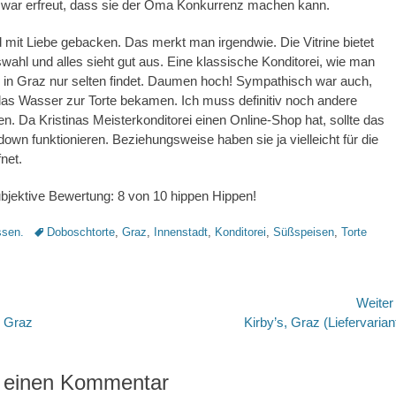
war erfreut, dass sie der Oma Konkurrenz machen kann.
rd mit Liebe gebacken. Das merkt man irgendwie. Die Vitrine bietet
wahl und alles sieht gut aus. Eine klassische Konditorei, wie man
le in Graz nur selten findet. Daumen hoch! Sympathisch war auch,
las Wasser zur Torte bekamen. Ich muss definitiv noch andere
en. Da Kristinas Meisterkonditorei einen Online-Shop hat, sollte das
own funktionieren. Beziehungsweise haben sie ja vielleicht für die
net.
ubjektive Bewertung: 8 von 10 hippen Hippen!
Schlagworte
sen.
Doboschtorte
,
Graz
,
Innenstadt
,
Konditorei
,
Süßspeisen
,
Torte
avigation
Weite
Nächster
, Graz
Kirby’s, Graz (Liefervarian
Beitrag:
 einen Kommentar