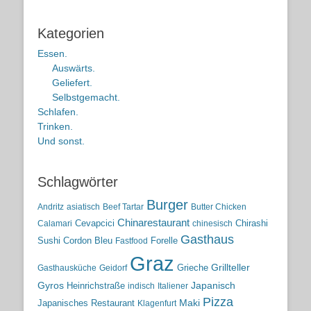
Kategorien
Essen.
Auswärts.
Geliefert.
Selbstgemacht.
Schlafen.
Trinken.
Und sonst.
Schlagwörter
Burger
Andritz
asiatisch
Beef Tartar
Butter Chicken
Chinarestaurant
Cevapcici
Chirashi
Calamari
chinesisch
Gasthaus
Sushi
Cordon Bleu
Forelle
Fastfood
Graz
Grieche
Grillteller
Gasthausküche
Geidorf
Gyros
Heinrichstraße
Japanisch
indisch
Italiener
Pizza
Maki
Japanisches Restaurant
Klagenfurt