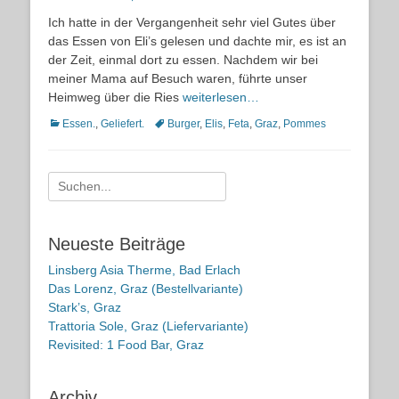
on
Ich hatte in der Vergangenheit sehr viel Gutes über
das Essen von Eli’s gelesen und dachte mir, es ist an
der Zeit, einmal dort zu essen. Nachdem wir bei
meiner Mama auf Besuch waren, führte unser
Heimweg über die Ries
weiterlesen…
Kategorien
Schlagworte
Essen.
,
Geliefert.
Burger
,
Elis
,
Feta
,
Graz
,
Pommes
Suche
nach:
Neueste Beiträge
Linsberg Asia Therme, Bad Erlach
Das Lorenz, Graz (Bestellvariante)
Stark’s, Graz
Trattoria Sole, Graz (Liefervariante)
Revisited: 1 Food Bar, Graz
Archiv