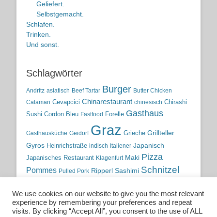
Geliefert.
Selbstgemacht.
Schlafen.
Trinken.
Und sonst.
Schlagwörter
Burger
Andritz
asiatisch
Beef Tartar
Butter Chicken
Chinarestaurant
Cevapcici
Chirashi
Calamari
chinesisch
Gasthaus
Sushi
Cordon Bleu
Forelle
Fastfood
Graz
Grieche
Grillteller
Gasthausküche
Geidorf
Gyros
Heinrichstraße
Japanisch
indisch
Italiener
Pizza
Maki
Japanisches Restaurant
Klagenfurt
Schnitzel
Pommes
Ripperl
Sashimi
Pulled Pork
Steiermark
Sushi
Semmelkren
Sommerrollen
Tauchen
We use cookies on our website to give you the most relevant
traditionelle Küche
Traditionsgasthaus
Vulkanland
experience by remembering your preferences and repeat
österreichische Küche
Wien
Wild
visits. By clicking “Accept All”, you consent to the use of ALL