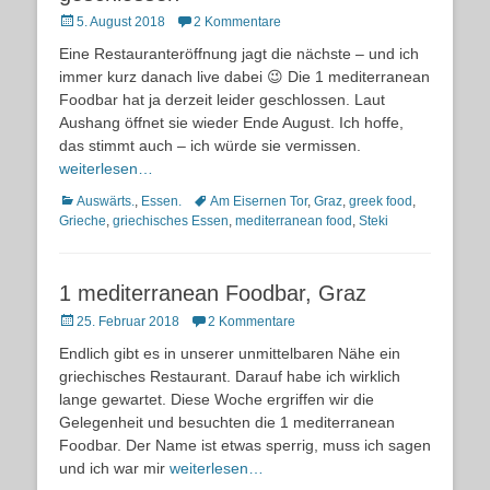
Posted
5. August 2018
2 Kommentare
on
Eine Restauranteröffnung jagt die nächste – und ich
immer kurz danach live dabei 😉 Die 1 mediterranean
Foodbar hat ja derzeit leider geschlossen. Laut
Aushang öffnet sie wieder Ende August. Ich hoffe,
das stimmt auch – ich würde sie vermissen.
weiterlesen…
Kategorien
Schlagworte
Auswärts.
,
Essen.
Am Eisernen Tor
,
Graz
,
greek food
,
Grieche
,
griechisches Essen
,
mediterranean food
,
Steki
1 mediterranean Foodbar, Graz
Posted
25. Februar 2018
2 Kommentare
on
Endlich gibt es in unserer unmittelbaren Nähe ein
griechisches Restaurant. Darauf habe ich wirklich
lange gewartet. Diese Woche ergriffen wir die
Gelegenheit und besuchten die 1 mediterranean
Foodbar. Der Name ist etwas sperrig, muss ich sagen
und ich war mir
weiterlesen…