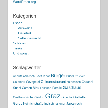
WordPress.org
Kategorien
Essen.
Auswärts.
Geliefert.
Selbstgemacht.
Schlafen.
Trinken.
Und sonst.
Schlagwörter
Burger
Andritz
asiatisch
Beef Tartar
Butter Chicken
Chinarestaurant
Cevapcici
Chirashi
Calamari
chinesisch
Gasthaus
Sushi
Cordon Bleu
Forelle
Fastfood
Graz
Grieche
Grillteller
Gasthausküche
Geidorf
Gyros
Heinrichstraße
Japanisch
indisch
Italiener