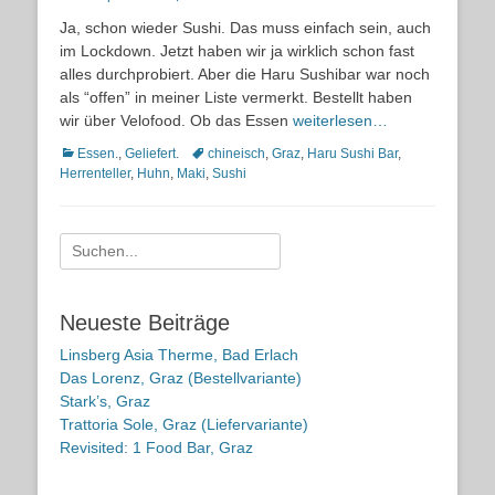
on
Ja, schon wieder Sushi. Das muss einfach sein, auch
im Lockdown. Jetzt haben wir ja wirklich schon fast
alles durchprobiert. Aber die Haru Sushibar war noch
als “offen” in meiner Liste vermerkt. Bestellt haben
wir über Velofood. Ob das Essen
weiterlesen…
Kategorien
Schlagworte
Essen.
,
Geliefert.
chineisch
,
Graz
,
Haru Sushi Bar
,
Herrenteller
,
Huhn
,
Maki
,
Sushi
Suche
nach:
Neueste Beiträge
Linsberg Asia Therme, Bad Erlach
Das Lorenz, Graz (Bestellvariante)
Stark’s, Graz
Trattoria Sole, Graz (Liefervariante)
Revisited: 1 Food Bar, Graz