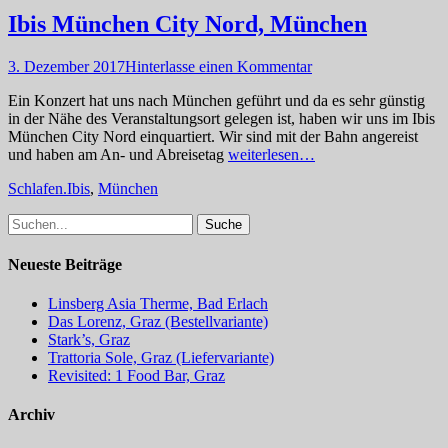
Ibis München City Nord, München
Posted
3. Dezember 2017
Hinterlasse einen Kommentar
on
Ein Konzert hat uns nach München geführt und da es sehr günstig
in der Nähe des Veranstaltungsort gelegen ist, haben wir uns im Ibis
München City Nord einquartiert. Wir sind mit der Bahn angereist
und haben am An- und Abreisetag
weiterlesen…
Kategorien
Schlagworte
Schlafen.
Ibis
,
München
Suche
nach:
Neueste Beiträge
Linsberg Asia Therme, Bad Erlach
Das Lorenz, Graz (Bestellvariante)
Stark’s, Graz
Trattoria Sole, Graz (Liefervariante)
Revisited: 1 Food Bar, Graz
Archiv