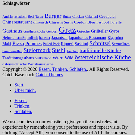
Schlagwörter
Burger
Andritz
asiatisch
Beef Tartar
Butter Chicken
Calamari
Cevapcici
Chinarestaurant
chinesisch
Chirashi Sushi
Cordon Bleu
Fastfood
Forelle
Graz
Gasthaus
Grillteller
Gyros
Gasthausküche
Geidorf
Grieche
Japanisch
Heinrichstraße
indisch
Italiener
Japanisches Restaurant
Klagenfurt
Schnitzel
Pizza
Pommes
Maki
Ripperl
Sashimi
Pulled Pork
Semmelkren
Steiermark
Sushi
traditionelle Küche
Sommerrollen
Tauchen
österreichische Küche
Wien
Traditionsgasthaus
Wild
Vulkanland
österreichische Wirtshausküche
Copyright © 2026
Essen. Trinken. Schlafen.
. All Rights Reserved.
Catch Base nach
Catch Themes
Nach
Start
oben
Über mich.
scrollen
Essen.
Trinken.
Schlafen.
We use cookies on our website to give you the most relevant
experience by remembering your preferences and repeat visits. By
clicking “Accept All”, you consent to the use of ALL the cookies.