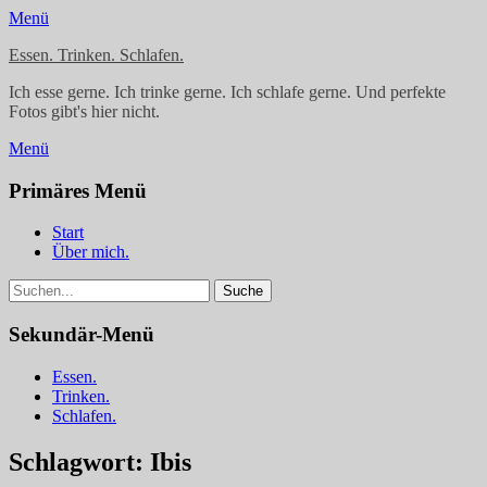
Menü
Essen. Trinken. Schlafen.
Ich esse gerne. Ich trinke gerne. Ich schlafe gerne. Und perfekte
Fotos gibt's hier nicht.
Menü
Facebook
Instagram
Primäres Menü
Springe
Start
zum
Über mich.
Inhalt
Suchen
Suche
nach:
Sekundär-Menü
Springe
Essen.
zum
Trinken.
Inhalt
Schlafen.
Schlagwort:
Ibis