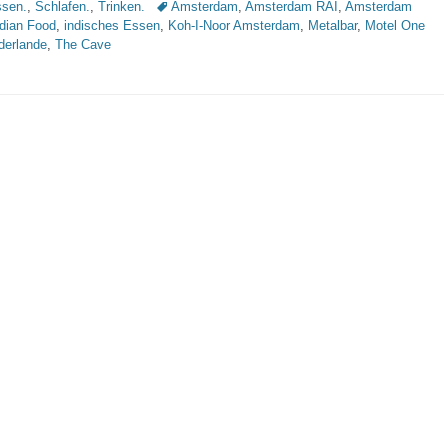
Schlagworte
sen.
,
Schlafen.
,
Trinken.
Amsterdam
,
Amsterdam RAI
,
Amsterdam
ndian Food
,
indisches Essen
,
Koh-I-Noor Amsterdam
,
Metalbar
,
Motel One
derlande
,
The Cave