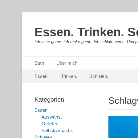
Essen. Trinken. S
Ich esse gerne. Ich trinke gerne. Ich schlafe gerne. Und pe
Primäres Menü
Springe
Start
Über mich.
zum
Sekundär-Menü
Springe
Inhalt
Essen.
Trinken.
Schlafen.
zum
Inhalt
Schlag
Kategorien
Essen.
Auswärts.
Geliefert.
Selbstgemacht.
Schlafen.