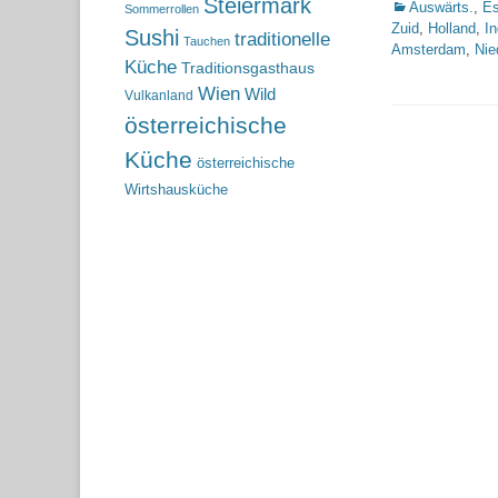
Steiermark
Kategorien
Auswärts.
,
Es
Sommerrollen
Zuid
,
Holland
,
I
Sushi
traditionelle
Tauchen
Amsterdam
,
Nie
Küche
Traditionsgasthaus
Wien
Wild
Vulkanland
österreichische
Küche
österreichische
Wirtshausküche