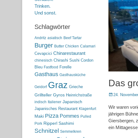
Trinken.
Und sonst.
Schlagwörter
Andritz
asiatisch
Beef Tartar
Burger
Butter Chicken
Calamari
Chinarestaurant
Cevapcici
Chirashi Sushi
Cordon
chinesisch
Bleu
Forelle
Fastfood
Gasthaus
Gasthausküche
Das gr
Graz
Grieche
Geidorf
Posted
24. November
Grillteller
Gyros
Heinrichstraße
on
Japanisch
indisch
Italiener
Wir waren vori
Japanisches Restaurant
Klagenfurt
jährigen Bühne
Pizza
Pommes
Maki
Pulled
Giersbergen, 
Ripperl
Sashimi
Pork
ein Mittagesse
Schnitzel
Semmelkren