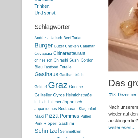
Trinken.
Und sonst.
Schlagwörter
Andritz
asiatisch
Beef Tartar
Burger
Butter Chicken
Calamari
Chinarestaurant
Cevapcici
Chirashi Sushi
Cordon
chinesisch
Bleu
Forelle
Fastfood
Gasthaus
Gasthausküche
Das gr
Graz
Grieche
Geidorf
Posted
8. Dezember 
Grillteller
Gyros
Heinrichstraße
on
Japanisch
indisch
Italiener
Nach unserem 
Japanisches Restaurant
Klagenfurt
wieder auf de
Pizza
Pommes
Maki
Pulled
ausklingen lie
Ripperl
Sashimi
Pork
weiterlesen…
Schnitzel
Semmelkren