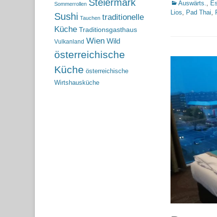
Steiermark
Kategorien
Auswärts.
,
Es
Sommerrollen
Lios
,
Pad Thai
,
Sushi
traditionelle
Tauchen
Küche
Traditionsgasthaus
Wien
Wild
Vulkanland
österreichische
Küche
österreichische
Wirtshausküche