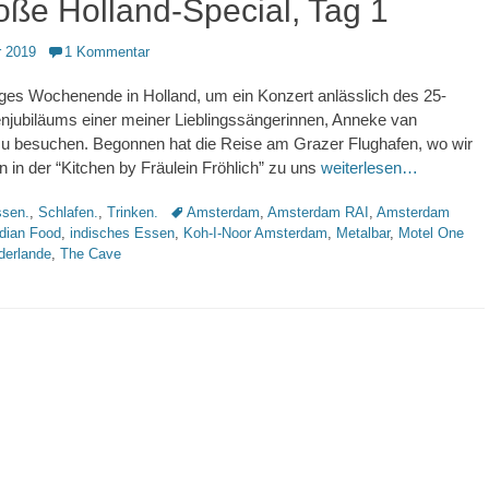
oße Holland-Special, Tag 1
 2019
1 Kommentar
ges Wochenende in Holland, um ein Konzert anlässlich des 25-
njubiläums einer meiner Lieblingssängerinnen, Anneke van
zu besuchen. Begonnen hat die Reise am Grazer Flughafen, wo wir
n in der “Kitchen by Fräulein Fröhlich” zu uns
weiterlesen…
Schlagworte
sen.
,
Schlafen.
,
Trinken.
Amsterdam
,
Amsterdam RAI
,
Amsterdam
ndian Food
,
indisches Essen
,
Koh-I-Noor Amsterdam
,
Metalbar
,
Motel One
derlande
,
The Cave