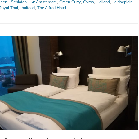
Schlagworte
sen.
,
Schlafen.
Amsterdam
,
Green Curry
,
Gyros
,
Holland
,
Leidseplein
,
Royal Thai
,
thaifood
,
The Alfred Hotel