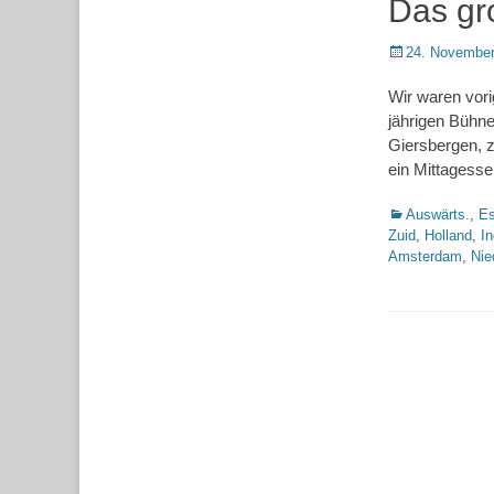
Das gr
Posted
24. November
on
Wir waren vori
jährigen Bühne
Giersbergen, 
ein Mittagesse
Kategorien
Auswärts.
,
Es
Zuid
,
Holland
,
I
Amsterdam
,
Nie