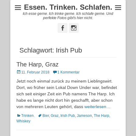
Essen. Trinken. Schlafen.
Ich esse gerne. Ich trinke gerne. Ich schlafe gerne. Und
perfekte Fotos gibt's hier nicht.
Facebook
Instagram
Schlagwort:
Irish Pub
The Harp, Graz
Posted
11. Februar 2018
1 Kommentar
on
Jetzt noch einmal zurück zu meinem Lieblingswirt.
Dort, wo früher sein Lokal Down Under war, befindet
sich seit einiger Zeit ein Pub namens The Harp. Ich
habe es lange nicht dort hin geschafft, aber schon
von mehreren Leuten gehört, dass
weiterlesen…
Kategorien
Schlagworte
Trinken.
Bier
,
Graz
,
Irish Pub
,
Jameson
,
The Harp
,
Whiskey