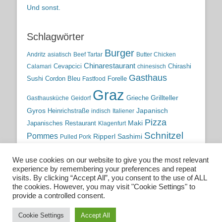
Und sonst.
Schlagwörter
Burger
Andritz
asiatisch
Beef Tartar
Butter Chicken
Chinarestaurant
Cevapcici
Chirashi
Calamari
chinesisch
Gasthaus
Sushi
Cordon Bleu
Forelle
Fastfood
Graz
Grieche
Grillteller
Gasthausküche
Geidorf
Gyros
Heinrichstraße
Japanisch
indisch
Italiener
Pizza
Maki
Japanisches Restaurant
Klagenfurt
Schnitzel
Pommes
Ripperl
Sashimi
Pulled Pork
Steiermark
Sushi
Semmelkren
Sommerrollen
Tauchen
We use cookies on our website to give you the most relevant
traditionelle Küche
Traditionsgasthaus
Vulkanland
experience by remembering your preferences and repeat
österreichische Küche
Wien
Wild
visits. By clicking “Accept All”, you consent to the use of ALL
the cookies. However, you may visit "Cookie Settings" to
österreichische Wirtshausküche
provide a controlled consent.
Cookie Settings
Accept All
Copyright © 2026
Essen. Trinken. Schlafen.
. All Rights Reserved.