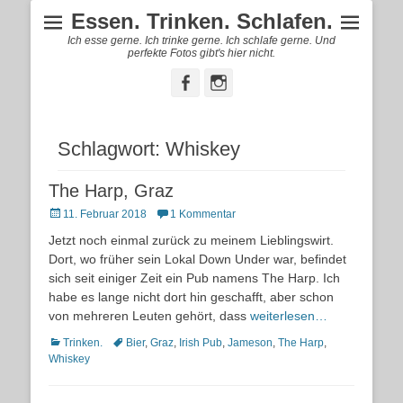
Essen. Trinken. Schlafen.
Ich esse gerne. Ich trinke gerne. Ich schlafe gerne. Und
perfekte Fotos gibt's hier nicht.
Facebook
Instagram
Schlagwort:
Whiskey
The Harp, Graz
Posted
11. Februar 2018
1 Kommentar
on
Jetzt noch einmal zurück zu meinem Lieblingswirt.
Dort, wo früher sein Lokal Down Under war, befindet
sich seit einiger Zeit ein Pub namens The Harp. Ich
habe es lange nicht dort hin geschafft, aber schon
von mehreren Leuten gehört, dass
weiterlesen…
Kategorien
Schlagworte
Trinken.
Bier
,
Graz
,
Irish Pub
,
Jameson
,
The Harp
,
Whiskey