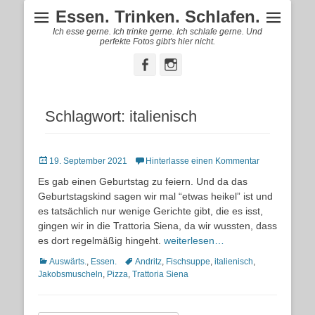
Essen. Trinken. Schlafen.
Ich esse gerne. Ich trinke gerne. Ich schlafe gerne. Und
perfekte Fotos gibt's hier nicht.
Facebook
Instagram
Schlagwort:
italienisch
Posted
19. September 2021
Hinterlasse einen Kommentar
on
Es gab einen Geburtstag zu feiern. Und da das
Geburtstagskind sagen wir mal “etwas heikel” ist und
es tatsächlich nur wenige Gerichte gibt, die es isst,
gingen wir in die Trattoria Siena, da wir wussten, dass
es dort regelmäßig hingeht.
weiterlesen…
Kategorien
Schlagworte
Auswärts.
,
Essen.
Andritz
,
Fischsuppe
,
italienisch
,
Jakobsmuscheln
,
Pizza
,
Trattoria Siena