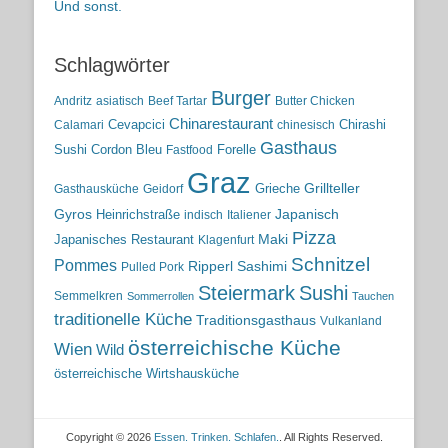
Und sonst.
Schlagwörter
Burger
Andritz
asiatisch
Beef Tartar
Butter Chicken
Chinarestaurant
Cevapcici
Chirashi
Calamari
chinesisch
Gasthaus
Sushi
Cordon Bleu
Forelle
Fastfood
Graz
Grieche
Grillteller
Gasthausküche
Geidorf
Gyros
Heinrichstraße
Japanisch
indisch
Italiener
Pizza
Maki
Japanisches Restaurant
Klagenfurt
Schnitzel
Pommes
Ripperl
Sashimi
Pulled Pork
Steiermark
Sushi
Semmelkren
Sommerrollen
Tauchen
traditionelle Küche
Traditionsgasthaus
Vulkanland
österreichische Küche
Wien
Wild
österreichische Wirtshausküche
Copyright © 2026
Essen. Trinken. Schlafen.
. All Rights Reserved.