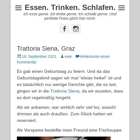
Essen. Trinken. Schlafen.
Ich esse gerne. Ich trinke gerne. Ich schlafe gerne. Und
perfekte Fotos gibt's hier nicht.
Facebook
Instagram
Trattoria Siena, Graz
Posted
Autor
19. September 2021
ewe
Hinterlasse einen
on
Kommentar
Es gab einen Geburtstag zu feiern. Und da das
Geburtstagskind sagen wir mal “etwas heikel” ist und
es tatsächlich nur wenige Gerichte gibt, die es isst,
gingen wir in die
Trattoria Siena
, da wir wussten, dass
es dort regelmäßig hingeht.
Als wir ankamen, war wirklich sehr viel los, sowohl
drinnen als auch draußen. Zum Glück hatten wir
reserviert.
Als Vorspeise bestellte mein Freund eine Fischsuppe.