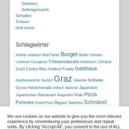
Geliefert.
Selbstgemacht.
Schlafen.
Trinken.
Und sonst.
Schlagwörter
Burger
Andritz
asiatisch
Beef Tartar
Butter Chicken
Chinarestaurant
Cevapcici
Chirashi
Calamari
chinesisch
Gasthaus
Sushi
Cordon Bleu
Forelle
Fastfood
Graz
Grieche
Grillteller
Gasthausküche
Geidorf
Gyros
Heinrichstraße
Japanisch
indisch
Italiener
Pizza
Maki
Japanisches Restaurant
Klagenfurt
Schnitzel
Pommes
Ripperl
Sashimi
Pulled Pork
Steiermark
Sushi
Semmelkren
Sommerrollen
Tauchen
We use cookies on our website to give you the most relevant
traditionelle Küche
Traditionsgasthaus
Vulkanland
experience by remembering your preferences and repeat
österreichische Küche
Wien
Wild
visits. By clicking “Accept All”, you consent to the use of ALL