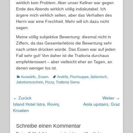
wirklich kein Problem. Aber unser Kellner war gegen
Ende des Abends wirklich völlig indiskutabel. Ich
ärgere mich wirklich selten, aber das Verhalten des
Herrn war eine Frechheit. Mehr will ich dazu nicht
sagen.
Meine völlig subjektive Bewertung: diesmal nicht in
Ziffern, da das Gesamterlebnis die Bewertung sehr
nach unten drücken würde. Das Essen war auf jeden
Fall sehr gut! Von daher ist die Trattoria durchaus
empfehlenswert – aber vielleicht eher an Tagen, an
denen weniger los ist.
Kategorien
Schlagworte
Auswärts.
,
Essen.
Andritz
,
Fischsuppe
,
italienisch
,
Jakobsmuscheln
,
Pizza
,
Trattoria Siena
Beitragsnavigation
← Zurück
Weiter →
Vorheriger
Nächster
Island Hotel Istra, Rovinj,
Aiola upstairs, Graz
Beitrag:
Beitrag:
Kroatien
Schreibe einen Kommentar