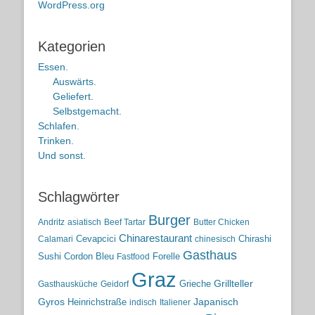
WordPress.org
Kategorien
Essen.
Auswärts.
Geliefert.
Selbstgemacht.
Schlafen.
Trinken.
Und sonst.
Schlagwörter
Burger
Andritz
asiatisch
Beef Tartar
Butter Chicken
Chinarestaurant
Cevapcici
Chirashi
Calamari
chinesisch
Gasthaus
Sushi
Cordon Bleu
Forelle
Fastfood
Graz
Grieche
Grillteller
Gasthausküche
Geidorf
Gyros
Heinrichstraße
Japanisch
indisch
Italiener