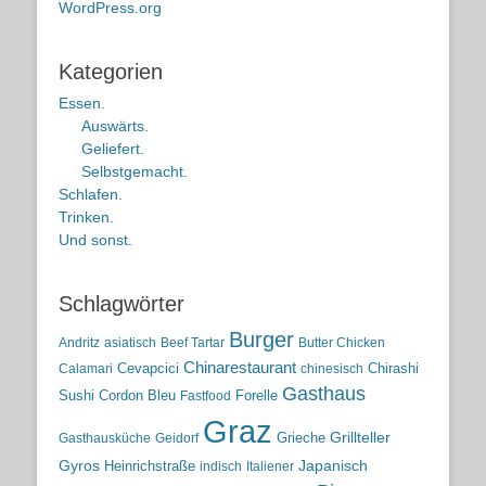
WordPress.org
Kategorien
Essen.
Auswärts.
Geliefert.
Selbstgemacht.
Schlafen.
Trinken.
Und sonst.
Schlagwörter
Burger
Andritz
asiatisch
Beef Tartar
Butter Chicken
Chinarestaurant
Cevapcici
Chirashi
Calamari
chinesisch
Gasthaus
Sushi
Cordon Bleu
Forelle
Fastfood
Graz
Grieche
Grillteller
Gasthausküche
Geidorf
Gyros
Heinrichstraße
Japanisch
indisch
Italiener