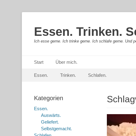
Essen. Trinken. S
Ich esse gerne. Ich trinke gerne. Ich schlafe gerne. Und pe
Primäres Menü
Springe
Start
Über mich.
zum
Sekundär-Menü
Springe
Inhalt
Essen.
Trinken.
Schlafen.
zum
Inhalt
Schlag
Kategorien
Essen.
Auswärts.
Geliefert.
Selbstgemacht.
Schlafen.