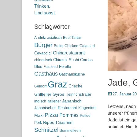
Trinken.
Und sonst.
Schlagwörter
Andritz
asiatisch
Beef Tartar
Burger
Butter Chicken
Calamari
Chinarestaurant
Cevapcici
Chirashi Sushi
Cordon
chinesisch
Bleu
Forelle
Fastfood
Gasthaus
Gasthausküche
Jade, 
Graz
Grieche
Geidorf
Posted
27. Januar 2
Grillteller
Gyros
Heinrichstraße
on
Japanisch
indisch
Italiener
Letzens, nach 
Japanisches Restaurant
Klagenfurt
unserer frühe
Pizza
Pommes
Maki
Pulled
Jade ist ein g
Ripperl
Sashimi
Pork
anbietet. Hie
Schnitzel
Semmelkren