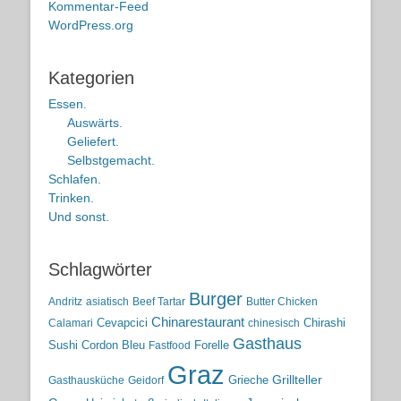
Kommentar-Feed
WordPress.org
Kategorien
Essen.
Auswärts.
Geliefert.
Selbstgemacht.
Schlafen.
Trinken.
Und sonst.
Schlagwörter
Burger
Andritz
asiatisch
Beef Tartar
Butter Chicken
Chinarestaurant
Cevapcici
Chirashi
Calamari
chinesisch
Gasthaus
Sushi
Cordon Bleu
Forelle
Fastfood
Graz
Grieche
Grillteller
Gasthausküche
Geidorf