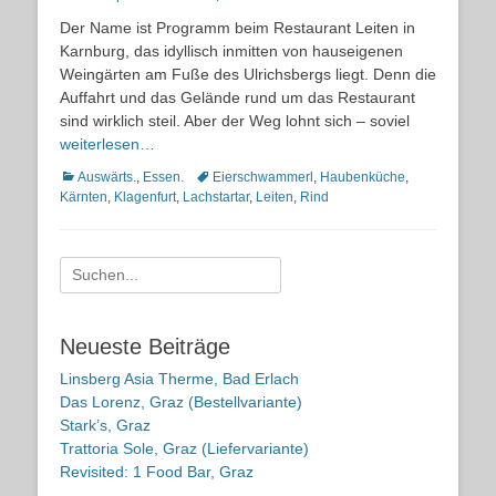
on
Der Name ist Programm beim Restaurant Leiten in
Karnburg, das idyllisch inmitten von hauseigenen
Weingärten am Fuße des Ulrichsbergs liegt. Denn die
Auffahrt und das Gelände rund um das Restaurant
sind wirklich steil. Aber der Weg lohnt sich – soviel
weiterlesen…
Kategorien
Schlagworte
Auswärts.
,
Essen.
Eierschwammerl
,
Haubenküche
,
Kärnten
,
Klagenfurt
,
Lachstartar
,
Leiten
,
Rind
Suche
nach:
Neueste Beiträge
Linsberg Asia Therme, Bad Erlach
Das Lorenz, Graz (Bestellvariante)
Stark’s, Graz
Trattoria Sole, Graz (Liefervariante)
Revisited: 1 Food Bar, Graz