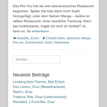
on
Das Pho You hat als rein vietnamesisches Restaurant
begonnen. Später hat man dann noch Sushi
hinzugefügt, unter dem Namen Manga – beides im
selben Restaurant, ohne räumliche Trennung. Kann
das funktionieren, fragte ich mich im Vorfeld? Ja,
kann es. So
weiterlesen…
Kategorien
Schlagworte
Auswärts.
,
Essen.
Chirashi Sushi
,
Japanisch
,
Manga
,
Pho you
,
Sommerrollen
,
Sushi
,
Vietnamese
Suche
nach:
Neueste Beiträge
Linsberg Asia Therme, Bad Erlach
Das Lorenz, Graz (Bestellvariante)
Stark’s, Graz
Trattoria Sole, Graz (Liefervariante)
Revisited: 1 Food Bar, Graz