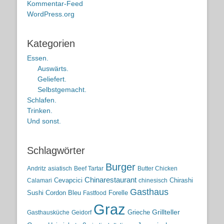
Kommentar-Feed
WordPress.org
Kategorien
Essen.
Auswärts.
Geliefert.
Selbstgemacht.
Schlafen.
Trinken.
Und sonst.
Schlagwörter
Burger
Andritz
asiatisch
Beef Tartar
Butter Chicken
Chinarestaurant
Cevapcici
Chirashi
Calamari
chinesisch
Gasthaus
Sushi
Cordon Bleu
Forelle
Fastfood
Graz
Grieche
Grillteller
Gasthausküche
Geidorf