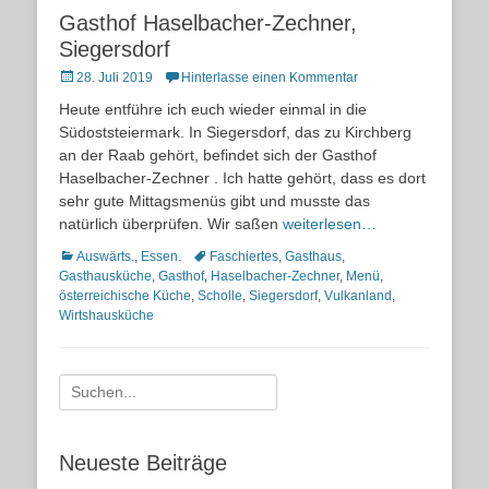
Gasthof Haselbacher-Zechner,
Siegersdorf
Posted
28. Juli 2019
Hinterlasse einen Kommentar
on
Heute entführe ich euch wieder einmal in die
Südoststeiermark. In Siegersdorf, das zu Kirchberg
an der Raab gehört, befindet sich der Gasthof
Haselbacher-Zechner . Ich hatte gehört, dass es dort
sehr gute Mittagsmenüs gibt und musste das
natürlich überprüfen. Wir saßen
weiterlesen…
Kategorien
Schlagworte
Auswärts.
,
Essen.
Faschiertes
,
Gasthaus
,
Gasthausküche
,
Gasthof
,
Haselbacher-Zechner
,
Menü
,
österreichische Küche
,
Scholle
,
Siegersdorf
,
Vulkanland
,
Wirtshausküche
Suche
nach:
Neueste Beiträge