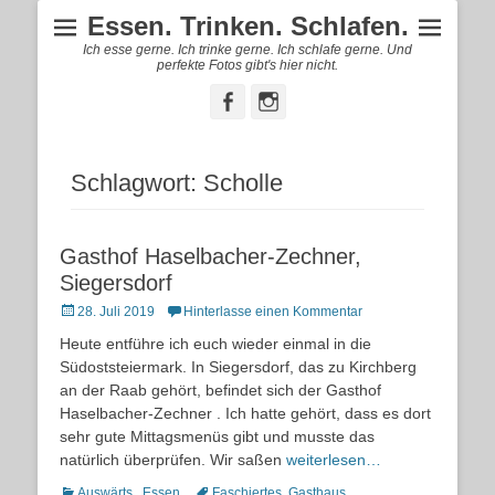
Essen. Trinken. Schlafen.
Ich esse gerne. Ich trinke gerne. Ich schlafe gerne. Und
perfekte Fotos gibt's hier nicht.
Facebook
Instagram
Schlagwort:
Scholle
Gasthof Haselbacher-Zechner,
Siegersdorf
Posted
28. Juli 2019
Hinterlasse einen Kommentar
on
Heute entführe ich euch wieder einmal in die
Südoststeiermark. In Siegersdorf, das zu Kirchberg
an der Raab gehört, befindet sich der Gasthof
Haselbacher-Zechner . Ich hatte gehört, dass es dort
sehr gute Mittagsmenüs gibt und musste das
natürlich überprüfen. Wir saßen
weiterlesen…
Kategorien
Schlagworte
Auswärts.
,
Essen.
Faschiertes
,
Gasthaus
,