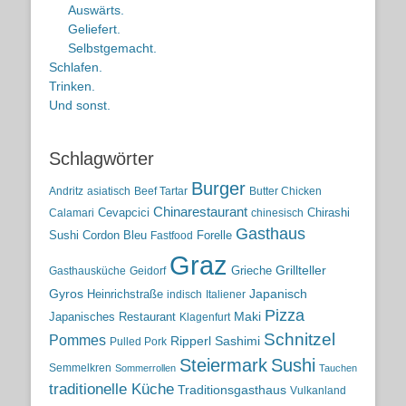
Auswärts.
Geliefert.
Selbstgemacht.
Schlafen.
Trinken.
Und sonst.
Schlagwörter
Burger
Andritz
asiatisch
Beef Tartar
Butter Chicken
Chinarestaurant
Cevapcici
Chirashi
Calamari
chinesisch
Gasthaus
Sushi
Cordon Bleu
Forelle
Fastfood
Graz
Grieche
Grillteller
Gasthausküche
Geidorf
Gyros
Heinrichstraße
Japanisch
indisch
Italiener
Pizza
Maki
Japanisches Restaurant
Klagenfurt
Schnitzel
Pommes
Ripperl
Sashimi
Pulled Pork
Steiermark
Sushi
Semmelkren
Sommerrollen
Tauchen
traditionelle Küche
Traditionsgasthaus
Vulkanland