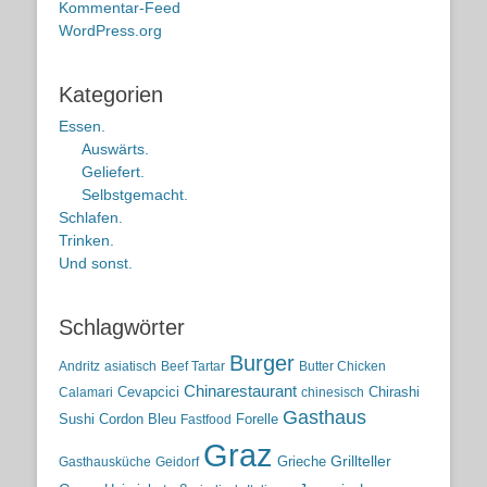
Kommentar-Feed
WordPress.org
Kategorien
Essen.
Auswärts.
Geliefert.
Selbstgemacht.
Schlafen.
Trinken.
Und sonst.
Schlagwörter
Burger
Andritz
asiatisch
Beef Tartar
Butter Chicken
Chinarestaurant
Cevapcici
Chirashi
Calamari
chinesisch
Gasthaus
Sushi
Cordon Bleu
Forelle
Fastfood
Graz
Grieche
Grillteller
Gasthausküche
Geidorf