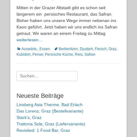
on
Mitten in der Grazer Altstadt gibt es schon seit
längerem ein persisches Restaurant, das Safran.
Bisher haben uns unsere Wege immer nebenan ins
Kaoo geführt. Jetzt haben wir uns endlich ins Safran
getraut. Wir waren an einem Freitag zu Mittag
weiterlesen…
Kategorien
Schlagworte
Auswärts.
,
Essen.
Berberitzen
,
Djudjeh
,
Fleisch
,
Graz
,
Kubideh
,
Perser
,
Persische Küche
,
Reis
,
Safran
Suche
nach:
Neueste Beiträge
Linsberg Asia Therme, Bad Erlach
Das Lorenz, Graz (Bestellvariante)
Stark’s, Graz
Trattoria Sole, Graz (Liefervariante)
Revisited: 1 Food Bar, Graz