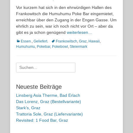
on
Vor kurzem hat sich in den ehrwürdigen Hallen des
Frankowitsch die Humuhumu Poke Bar eingemietet,
erreichbar über den Zugang in der Engen Gasse. Um
ehrlich zu sein, war ich noch nicht vor Ort – aber da
gibt es ja schon genügend
weiterlesen…
Kategorien
Schlagworte
Essen.
,
Geliefert.
Frankowitsch
,
Graz
,
Hawaii
,
Humuhumu
,
Pokebar
,
Pokebowl
,
Steiermark
Suche
nach:
Neueste Beiträge
Linsberg Asia Therme, Bad Erlach
Das Lorenz, Graz (Bestellvariante)
Stark’s, Graz
Trattoria Sole, Graz (Liefervariante)
Revisited: 1 Food Bar, Graz