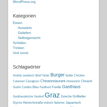
WordPress.org
Kategorien
Essen.
Auswärts.
Geliefert.
Selbstgemacht.
Schlafen.
Trinken.
Und sonst.
Schlagwörter
Burger
Andritz
asiatisch
Beef Tartar
Butter Chicken
Chinarestaurant
Cevapcici
Chirashi
Calamari
chinesisch
Gasthaus
Sushi
Cordon Bleu
Forelle
Fastfood
Graz
Grieche
Grillteller
Gasthausküche
Geidorf
Gyros
Heinrichstraße
Japanisch
indisch
Italiener