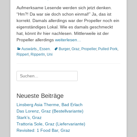
on
Aufmerksame Lesende werden sich jetzt denken.
“Hm?! Da war sie doch schon einmal!” Ja, das ist
korrekt. Damals allerdings war der Propeller noch ein
eigenständiges Lokal. Wie es damals geschmeckt
hat, könnt ihr hier nachlesen. Mittlerweile ist der
Propeller allerdings
weiterlesen…
Kategorien
Schlagworte
Auswärts.
,
Essen.
Burger
,
Graz
,
Propeller
,
Pulled Pork
,
Ripperl
,
Ripperln
,
Uni
Suche
nach:
Neueste Beiträge
Linsberg Asia Therme, Bad Erlach
Das Lorenz, Graz (Bestellvariante)
Stark’s, Graz
Trattoria Sole, Graz (Liefervariante)
Revisited: 1 Food Bar, Graz