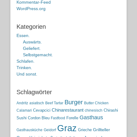
Kommentar-Feed
WordPress.org
Kategorien
Essen.
Auswärts.
Geliefert.
Selbstgemacht.
Schlafen.
Trinken.
Und sonst.
Schlagwörter
Burger
Andritz
asiatisch
Beef Tartar
Butter Chicken
Chinarestaurant
Cevapcici
Chirashi
Calamari
chinesisch
Gasthaus
Sushi
Cordon Bleu
Forelle
Fastfood
Graz
Grieche
Grillteller
Gasthausküche
Geidorf