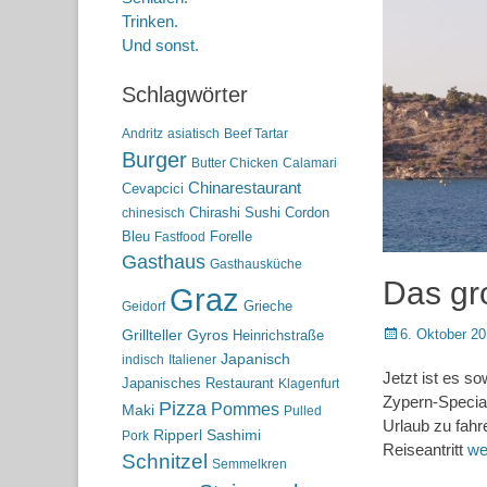
Trinken.
Und sonst.
Schlagwörter
Andritz
asiatisch
Beef Tartar
Burger
Butter Chicken
Calamari
Chinarestaurant
Cevapcici
Chirashi Sushi
Cordon
chinesisch
Bleu
Forelle
Fastfood
Gasthaus
Gasthausküche
Das gr
Graz
Grieche
Geidorf
Posted
6. Oktober 2
Grillteller
Gyros
Heinrichstraße
on
Japanisch
indisch
Italiener
Jetzt ist es so
Japanisches Restaurant
Klagenfurt
Zypern-Special
Pizza
Pommes
Maki
Pulled
Urlaub zu fahr
Ripperl
Sashimi
Pork
Reiseantritt
we
Schnitzel
Semmelkren