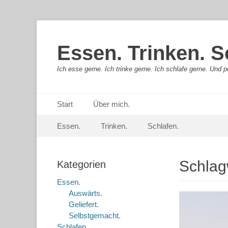
Essen. Trinken. S
Ich esse gerne. Ich trinke gerne. Ich schlafe gerne. Und pe
Primäres Menü
Springe
Start
Über mich.
zum
Sekundär-Menü
Springe
Inhalt
Essen.
Trinken.
Schlafen.
zum
Inhalt
Schlag
Kategorien
Essen.
Auswärts.
Geliefert.
Selbstgemacht.
Schlafen.