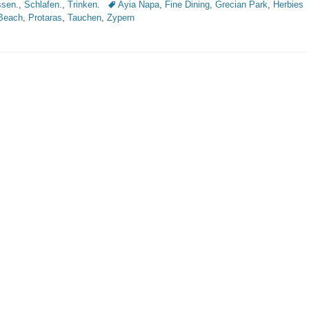
Schlagworte
sen.
,
Schlafen.
,
Trinken.
Ayia Napa
,
Fine Dining
,
Grecian Park
,
Herbies
Beach
,
Protaras
,
Tauchen
,
Zypern