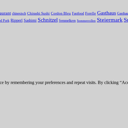
Gasthaus
aurant
chinesisch
Chirashi Sushi
Cordon Bleu
Fastfood
Forelle
Gastha
Steiermark
Schnitzel
S
Ripperl
Sashimi
ed Pork
Semmelkren
Sommerrollen
ce by remembering your preferences and repeat visits. By clicking “Ac