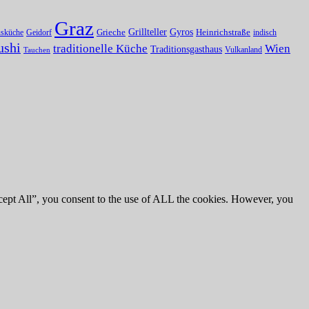
Graz
Grillteller
Gyros
usküche
Geidorf
Grieche
Heinrichstraße
indisch
ushi
traditionelle Küche
Wien
Traditionsgasthaus
Vulkanland
Tauchen
cept All”, you consent to the use of ALL the cookies. However, you