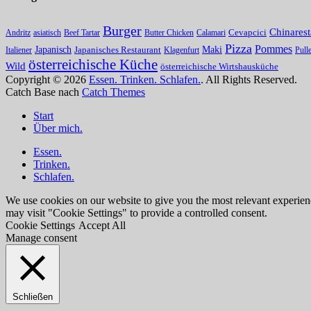
Burger
Chinarest
Andritz
asiatisch
Beef Tartar
Butter Chicken
Calamari
Cevapcici
Pizza
Pommes
Maki
Japanisch
Italiener
Japanisches Restaurant
Klagenfurt
Pull
österreichische Küche
Wild
österreichische Wirtshausküche
Copyright © 2026
Essen. Trinken. Schlafen.
. All Rights Reserved.
Catch Base nach
Catch Themes
Nach
Start
oben
Über mich.
scrollen
Essen.
Trinken.
Schlafen.
We use cookies on our website to give you the most relevant experien
may visit "Cookie Settings" to provide a controlled consent.
Cookie Settings
Accept All
Manage consent
Schließen