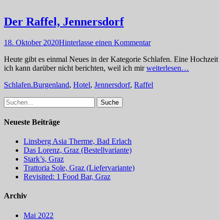
Der Raffel, Jennersdorf
Posted
18. Oktober 2020
Hinterlasse einen Kommentar
on
Heute gibt es einmal Neues in der Kategorie Schlafen. Eine Hochzeit 
ich kann darüber nicht berichten, weil ich mir
weiterlesen…
Kategorien
Schlagworte
Schlafen.
Burgenland
,
Hotel
,
Jennersdorf
,
Raffel
Suche
nach:
Neueste Beiträge
Linsberg Asia Therme, Bad Erlach
Das Lorenz, Graz (Bestellvariante)
Stark’s, Graz
Trattoria Sole, Graz (Liefervariante)
Revisited: 1 Food Bar, Graz
Archiv
Mai 2022