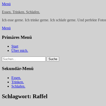
Menü
Essen. Trinken. Schlafen.
Ich esse gerne. Ich trinke gerne. Ich schlafe gerne. Und perfekte Fotos 
Menü
Facebook
Instagram
Primäres Menü
Springe
Start
zum
Über mich.
Inhalt
Suchen
Suche
nach:
Sekundär-Menü
Springe
Essen.
zum
Trinken.
Inhalt
Schlafen.
Schlagwort:
Raffel