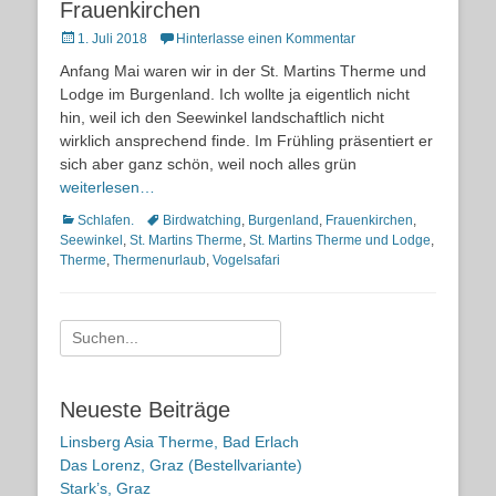
Frauenkirchen
Posted
1. Juli 2018
Hinterlasse einen Kommentar
on
Anfang Mai waren wir in der St. Martins Therme und
Lodge im Burgenland. Ich wollte ja eigentlich nicht
hin, weil ich den Seewinkel landschaftlich nicht
wirklich ansprechend finde. Im Frühling präsentiert er
sich aber ganz schön, weil noch alles grün
weiterlesen…
Kategorien
Schlagworte
Schlafen.
Birdwatching
,
Burgenland
,
Frauenkirchen
,
Seewinkel
,
St. Martins Therme
,
St. Martins Therme und Lodge
,
Therme
,
Thermenurlaub
,
Vogelsafari
Suche
nach:
Neueste Beiträge
Linsberg Asia Therme, Bad Erlach
Das Lorenz, Graz (Bestellvariante)
Stark’s, Graz