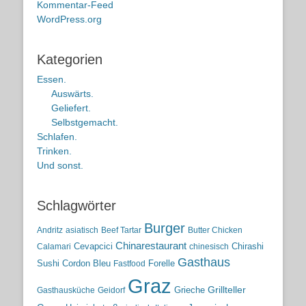
Kommentar-Feed
WordPress.org
Kategorien
Essen.
Auswärts.
Geliefert.
Selbstgemacht.
Schlafen.
Trinken.
Und sonst.
Schlagwörter
Burger
Andritz
asiatisch
Beef Tartar
Butter Chicken
Chinarestaurant
Cevapcici
Chirashi
Calamari
chinesisch
Gasthaus
Sushi
Cordon Bleu
Forelle
Fastfood
Graz
Grieche
Grillteller
Gasthausküche
Geidorf