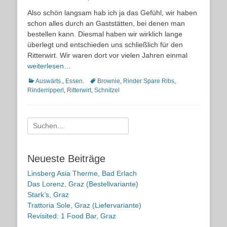
on
Also schön langsam hab ich ja das Gefühl, wir haben
schon alles durch an Gaststätten, bei denen man
bestellen kann. Diesmal haben wir wirklich lange
überlegt und entschieden uns schließlich für den
Ritterwirt. Wir waren dort vor vielen Jahren einmal
weiterlesen…
Kategorien
Schlagworte
Auswärts.
,
Essen.
Brownie
,
Rinder Spare Ribs
,
Rinderripperl
,
Ritterwirt
,
Schnitzel
Suche
nach:
Neueste Beiträge
Linsberg Asia Therme, Bad Erlach
Das Lorenz, Graz (Bestellvariante)
Stark’s, Graz
Trattoria Sole, Graz (Liefervariante)
Revisited: 1 Food Bar, Graz