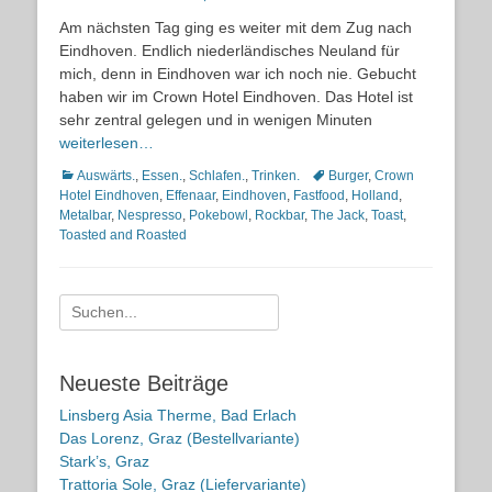
on
Am nächsten Tag ging es weiter mit dem Zug nach
Eindhoven. Endlich niederländisches Neuland für
mich, denn in Eindhoven war ich noch nie. Gebucht
haben wir im Crown Hotel Eindhoven. Das Hotel ist
sehr zentral gelegen und in wenigen Minuten
weiterlesen…
Kategorien
Schlagworte
Auswärts.
,
Essen.
,
Schlafen.
,
Trinken.
Burger
,
Crown
Hotel Eindhoven
,
Effenaar
,
Eindhoven
,
Fastfood
,
Holland
,
Metalbar
,
Nespresso
,
Pokebowl
,
Rockbar
,
The Jack
,
Toast
,
Toasted and Roasted
Suche
nach:
Neueste Beiträge
Linsberg Asia Therme, Bad Erlach
Das Lorenz, Graz (Bestellvariante)
Stark’s, Graz
Trattoria Sole, Graz (Liefervariante)