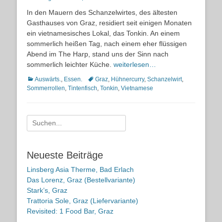
on
In den Mauern des Schanzelwirtes, des ältesten
Gasthauses von Graz, residiert seit einigen Monaten
ein vietnamesisches Lokal, das Tonkin. An einem
sommerlich heißen Tag, nach einem eher flüssigen
Abend im The Harp, stand uns der Sinn nach
sommerlich leichter Küche.
weiterlesen…
Kategorien
Schlagworte
Auswärts.
,
Essen.
Graz
,
Hühnercurry
,
Schanzelwirt
,
Sommerrollen
,
Tintenfisch
,
Tonkin
,
Vietnamese
Suche
nach:
Neueste Beiträge
Linsberg Asia Therme, Bad Erlach
Das Lorenz, Graz (Bestellvariante)
Stark’s, Graz
Trattoria Sole, Graz (Liefervariante)
Revisited: 1 Food Bar, Graz