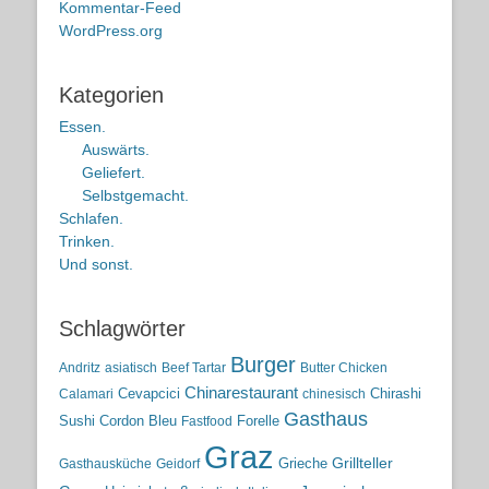
Kommentar-Feed
WordPress.org
Kategorien
Essen.
Auswärts.
Geliefert.
Selbstgemacht.
Schlafen.
Trinken.
Und sonst.
Schlagwörter
Burger
Andritz
asiatisch
Beef Tartar
Butter Chicken
Chinarestaurant
Cevapcici
Chirashi
Calamari
chinesisch
Gasthaus
Sushi
Cordon Bleu
Forelle
Fastfood
Graz
Grieche
Grillteller
Gasthausküche
Geidorf