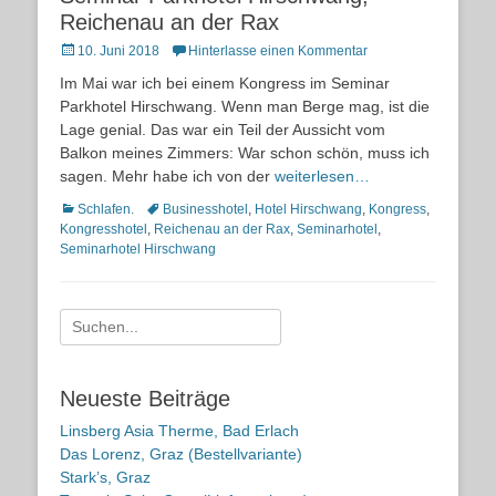
Reichenau an der Rax
Posted
10. Juni 2018
Hinterlasse einen Kommentar
on
Im Mai war ich bei einem Kongress im Seminar
Parkhotel Hirschwang. Wenn man Berge mag, ist die
Lage genial. Das war ein Teil der Aussicht vom
Balkon meines Zimmers: War schon schön, muss ich
sagen. Mehr habe ich von der
weiterlesen…
Kategorien
Schlagworte
Schlafen.
Businesshotel
,
Hotel Hirschwang
,
Kongress
,
Kongresshotel
,
Reichenau an der Rax
,
Seminarhotel
,
Seminarhotel Hirschwang
Suche
nach:
Neueste Beiträge
Linsberg Asia Therme, Bad Erlach
Das Lorenz, Graz (Bestellvariante)
Stark’s, Graz