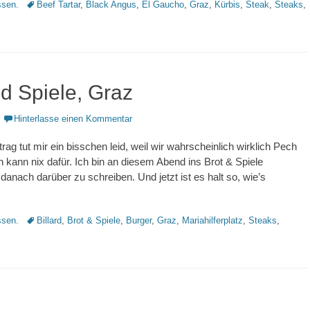
Schlagworte
sen.
Beef Tartar
,
Black Angus
,
El Gaucho
,
Graz
,
Kürbis
,
Steak
,
Steaks
,
d Spiele, Graz
Hinterlasse einen Kommentar
rag tut mir ein bisschen leid, weil wir wahrscheinlich wirklich Pech
ch kann nix dafür. Ich bin an diesem Abend ins Brot & Spiele
anach darüber zu schreiben. Und jetzt ist es halt so, wie’s
Schlagworte
sen.
Billard
,
Brot & Spiele
,
Burger
,
Graz
,
Mariahilferplatz
,
Steaks
,