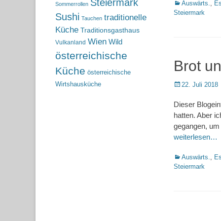
Steiermark
Kategorien
Auswärts.
,
Es
Sommerrollen
Steiermark
Sushi
traditionelle
Tauchen
Küche
Traditionsgasthaus
Wien
Wild
Vulkanland
österreichische
Brot un
Küche
österreichische
Posted
Wirtshausküche
22. Juli 2018
on
Dieser Blogeint
hatten. Aber i
gegangen, um d
weiterlesen…
Kategorien
Auswärts.
,
Es
Steiermark