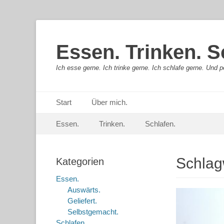
Essen. Trinken. S
Ich esse gerne. Ich trinke gerne. Ich schlafe gerne. Und pe
Primäres Menü
Springe
Start
Über mich.
zum
Sekundär-Menü
Springe
Inhalt
Essen.
Trinken.
Schlafen.
zum
Inhalt
Schlag
Kategorien
Essen.
Auswärts.
Geliefert.
Selbstgemacht.
Schlafen.