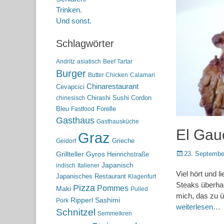
Trinken.
Und sonst.
Schlagwörter
Andritz
asiatisch
Beef Tartar
Burger
Butter Chicken
Calamari
Chinarestaurant
Cevapcici
Chirashi Sushi
Cordon
chinesisch
Bleu
Forelle
Fastfood
Gasthaus
Gasthausküche
El Gau
Graz
Grieche
Geidorf
Posted
23. Septembe
Grillteller
Gyros
Heinrichstraße
on
Japanisch
indisch
Italiener
Viel hört und 
Japanisches Restaurant
Klagenfurt
Steaks überhau
Pizza
Pommes
Maki
Pulled
mich, das zu ü
Ripperl
Sashimi
Pork
weiterlesen…
Schnitzel
Semmelkren