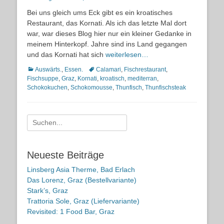
on
Bei uns gleich ums Eck gibt es ein kroatisches
Restaurant, das Kornati. Als ich das letzte Mal dort
war, war dieses Blog hier nur ein kleiner Gedanke in
meinem Hinterkopf. Jahre sind ins Land gegangen
und das Kornati hat sich
weiterlesen…
Kategorien
Schlagworte
Auswärts.
,
Essen.
Calamari
,
Fischrestaurant
,
Fischsuppe
,
Graz
,
Kornati
,
kroatisch
,
mediterran
,
Schokokuchen
,
Schokomousse
,
Thunfisch
,
Thunfischsteak
Suche
nach:
Neueste Beiträge
Linsberg Asia Therme, Bad Erlach
Das Lorenz, Graz (Bestellvariante)
Stark’s, Graz
Trattoria Sole, Graz (Liefervariante)
Revisited: 1 Food Bar, Graz