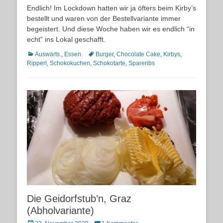
on
Endlich! Im Lockdown hatten wir ja öfters beim Kirby’s
bestellt und waren von der Bestellvariante immer
begeistert. Und diese Woche haben wir es endlich “in
echt” ins Lokal geschafft.
Kategorien
Schlagworte
Auswärts.
,
Essen.
Burger
,
Chocolate Cake
,
Kirbys
,
Ripperl
,
Schokokuchen
,
Schokotarte
,
Spareribs
Die Geidorfstub’n, Graz
(Abholvariante)