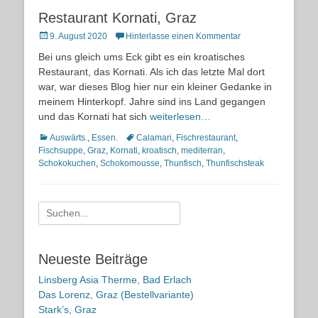
Restaurant Kornati, Graz
Posted
9. August 2020
Hinterlasse einen Kommentar
on
Bei uns gleich ums Eck gibt es ein kroatisches
Restaurant, das Kornati. Als ich das letzte Mal dort
war, war dieses Blog hier nur ein kleiner Gedanke in
meinem Hinterkopf. Jahre sind ins Land gegangen
und das Kornati hat sich
weiterlesen…
Kategorien
Schlagworte
Auswärts.
,
Essen.
Calamari
,
Fischrestaurant
,
Fischsuppe
,
Graz
,
Kornati
,
kroatisch
,
mediterran
,
Schokokuchen
,
Schokomousse
,
Thunfisch
,
Thunfischsteak
Suche
nach:
Neueste Beiträge
Linsberg Asia Therme, Bad Erlach
Das Lorenz, Graz (Bestellvariante)
Stark’s, Graz