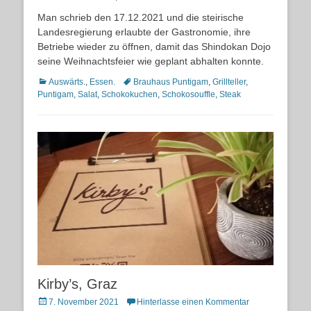
on
Man schrieb den 17.12.2021 und die steirische
Landesregierung erlaubte der Gastronomie, ihre
Betriebe wieder zu öffnen, damit das Shindokan Dojo
seine Weihnachtsfeier wie geplant abhalten konnte.
Kategorien
Schlagworte
Auswärts.
,
Essen.
Brauhaus Puntigam
,
Grillteller
,
Puntigam
,
Salat
,
Schokokuchen
,
Schokosouffle
,
Steak
Kirby’s, Graz
Posted
7. November 2021
Hinterlasse einen Kommentar