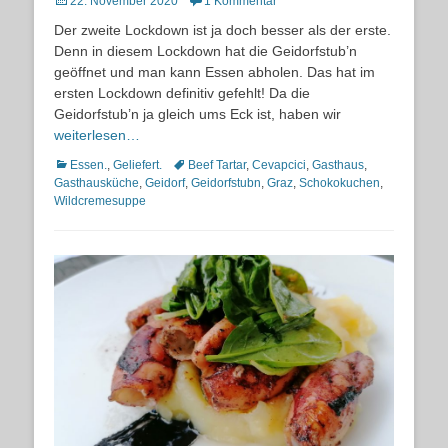
Posted
22. November 2020
1 Kommentar
on
Der zweite Lockdown ist ja doch besser als der erste.
Denn in diesem Lockdown hat die Geidorfstub’n
geöffnet und man kann Essen abholen. Das hat im
ersten Lockdown definitiv gefehlt! Da die
Geidorfstub’n ja gleich ums Eck ist, haben wir
weiterlesen…
Kategorien
Schlagworte
Essen.
,
Geliefert.
Beef Tartar
,
Cevapcici
,
Gasthaus
,
Gasthausküche
,
Geidorf
,
Geidorfstubn
,
Graz
,
Schokokuchen
,
Wildcremesuppe