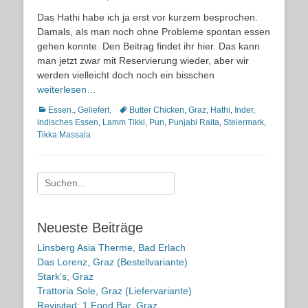
on
Das Hathi habe ich ja erst vor kurzem besprochen.
Damals, als man noch ohne Probleme spontan essen
gehen konnte. Den Beitrag findet ihr hier. Das kann
man jetzt zwar mit Reservierung wieder, aber wir
werden vielleicht doch noch ein bisschen
weiterlesen…
Kategorien
Schlagworte
Essen.
,
Geliefert.
Butter Chicken
,
Graz
,
Hathi
,
Inder
,
indisches Essen
,
Lamm Tikki
,
Pun
,
Punjabi Raita
,
Steiermark
,
Tikka Massala
Suche
nach:
Neueste Beiträge
Linsberg Asia Therme, Bad Erlach
Das Lorenz, Graz (Bestellvariante)
Stark’s, Graz
Trattoria Sole, Graz (Liefervariante)
Revisited: 1 Food Bar, Graz