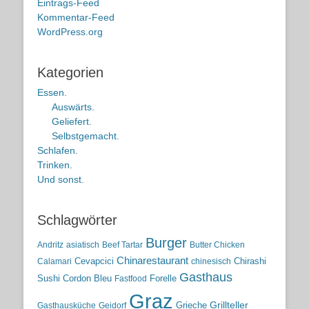
Eintrags-Feed
Kommentar-Feed
WordPress.org
Kategorien
Essen.
Auswärts.
Geliefert.
Selbstgemacht.
Schlafen.
Trinken.
Und sonst.
Schlagwörter
Burger
Andritz
asiatisch
Beef Tartar
Butter Chicken
Chinarestaurant
Cevapcici
Chirashi
Calamari
chinesisch
Gasthaus
Sushi
Cordon Bleu
Forelle
Fastfood
Graz
Grieche
Grillteller
Gasthausküche
Geidorf