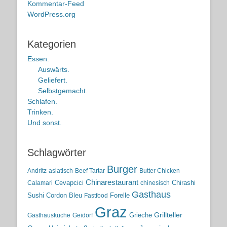
Kommentar-Feed
WordPress.org
Kategorien
Essen.
Auswärts.
Geliefert.
Selbstgemacht.
Schlafen.
Trinken.
Und sonst.
Schlagwörter
Burger
Andritz
asiatisch
Beef Tartar
Butter Chicken
Chinarestaurant
Cevapcici
Chirashi
Calamari
chinesisch
Gasthaus
Sushi
Cordon Bleu
Forelle
Fastfood
Graz
Grieche
Grillteller
Gasthausküche
Geidorf