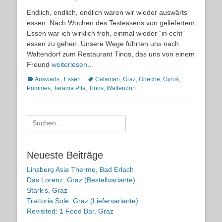
on
Endlich, endlich, endlich waren wir wieder auswärts
essen. Nach Wochen des Testessens von geliefertem
Essen war ich wirklich froh, einmal wieder “in echt”
essen zu gehen. Unsere Wege führten uns nach
Waltendorf zum Restaurant Tinos, das uns von einem
Freund
weiterlesen…
Kategorien
Schlagworte
Auswärts.
,
Essen.
Calamari
,
Graz
,
Grieche
,
Gyros
,
Pommes
,
Tarama Pita
,
Tinos
,
Waltendorf
Suche
nach:
Neueste Beiträge
Linsberg Asia Therme, Bad Erlach
Das Lorenz, Graz (Bestellvariante)
Stark’s, Graz
Trattoria Sole, Graz (Liefervariante)
Revisited: 1 Food Bar, Graz