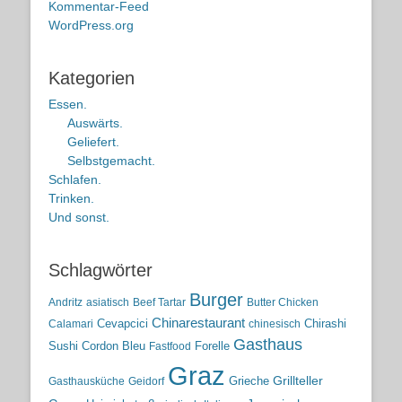
Kommentar-Feed
WordPress.org
Kategorien
Essen.
Auswärts.
Geliefert.
Selbstgemacht.
Schlafen.
Trinken.
Und sonst.
Schlagwörter
Burger
Andritz
asiatisch
Beef Tartar
Butter Chicken
Chinarestaurant
Cevapcici
Chirashi
Calamari
chinesisch
Gasthaus
Sushi
Cordon Bleu
Forelle
Fastfood
Graz
Grieche
Grillteller
Gasthausküche
Geidorf