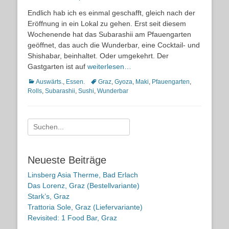
on
Endlich hab ich es einmal geschafft, gleich nach der
Eröffnung in ein Lokal zu gehen. Erst seit diesem
Wochenende hat das Subarashii am Pfauengarten
geöffnet, das auch die Wunderbar, eine Cocktail- und
Shishabar, beinhaltet. Oder umgekehrt. Der
Gastgarten ist auf
weiterlesen…
Kategorien
Schlagworte
Auswärts.
,
Essen.
Graz
,
Gyoza
,
Maki
,
Pfauengarten
,
Rolls
,
Subarashii
,
Sushi
,
Wunderbar
Suche
nach:
Neueste Beiträge
Linsberg Asia Therme, Bad Erlach
Das Lorenz, Graz (Bestellvariante)
Stark’s, Graz
Trattoria Sole, Graz (Liefervariante)
Revisited: 1 Food Bar, Graz