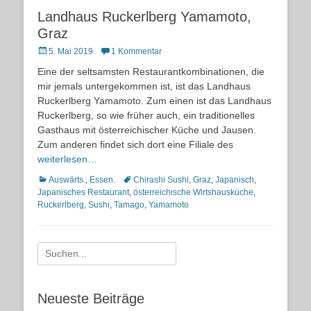
Landhaus Ruckerlberg Yamamoto,
Graz
Posted
5. Mai 2019
1 Kommentar
on
Eine der seltsamsten Restaurantkombinationen, die
mir jemals untergekommen ist, ist das Landhaus
Ruckerlberg Yamamoto. Zum einen ist das Landhaus
Ruckerlberg, so wie früher auch, ein traditionelles
Gasthaus mit österreichischer Küche und Jausen.
Zum anderen findet sich dort eine Filiale des
weiterlesen…
Kategorien
Schlagworte
Auswärts.
,
Essen.
Chirashi Sushi
,
Graz
,
Japanisch
,
Japanisches Restaurant
,
österreichische Wirtshausküche
,
Ruckerlberg
,
Sushi
,
Tamago
,
Yamamoto
Suche
nach:
Neueste Beiträge