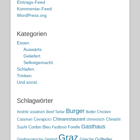
Eintrags-Feed
Kommentar-Feed
WordPress.org
Kategorien
Essen.
Auswärts.
Geliefert.
Selbstgemacht.
Schlafen.
Trinken.
Und sonst.
Schlagwörter
Burger
Andritz
asiatisch
Beef Tartar
Butter Chicken
Chinarestaurant
Cevapcici
Chirashi
Calamari
chinesisch
Gasthaus
Sushi
Cordon Bleu
Forelle
Fastfood
Graz
Grieche
Grillteller
Gasthausküche
Geidorf