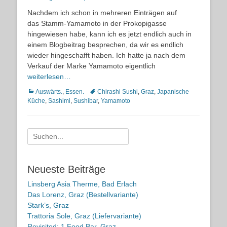
on
Nachdem ich schon in mehreren Einträgen auf
das Stamm-Yamamoto in der Prokopigasse
hingewiesen habe, kann ich es jetzt endlich auch in
einem Blogbeitrag besprechen, da wir es endlich
wieder hingeschafft haben. Ich hatte ja nach dem
Verkauf der Marke Yamamoto eigentlich
weiterlesen…
Kategorien
Schlagworte
Auswärts.
,
Essen.
Chirashi Sushi
,
Graz
,
Japanische
Küche
,
Sashimi
,
Sushibar
,
Yamamoto
Suche
nach:
Neueste Beiträge
Linsberg Asia Therme, Bad Erlach
Das Lorenz, Graz (Bestellvariante)
Stark’s, Graz
Trattoria Sole, Graz (Liefervariante)
Revisited: 1 Food Bar, Graz