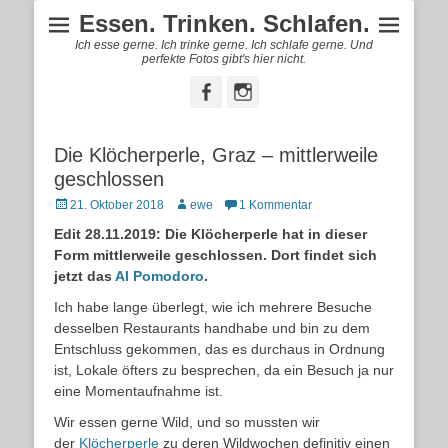
Essen. Trinken. Schlafen.
Ich esse gerne. Ich trinke gerne. Ich schlafe gerne. Und
perfekte Fotos gibt's hier nicht.
Facebook
Instagram
Die Klöcherperle, Graz – mittlerweile
geschlossen
Posted
Autor
21. Oktober 2018
ewe
1 Kommentar
on
Edit 28.11.2019: Die Klöcherperle hat in dieser
Form mittlerweile geschlossen. Dort findet sich
jetzt das
Al Pomodoro
.
Ich habe lange überlegt, wie ich mehrere Besuche
desselben Restaurants handhabe und bin zu dem
Entschluss gekommen, das es durchaus in Ordnung
ist, Lokale öfters zu besprechen, da ein Besuch ja nur
eine Momentaufnahme ist.
Wir essen gerne Wild, und so mussten wir
der
Klöcherperle
zu deren Wildwochen definitiv einen