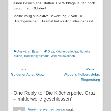
einen Besuch abzustatten. Die Wildtage laufen noch
bis zum 28. Oktober!
Meine völlig subjektive Bewertung: 8 von 10
Hirschgeweihen. Diesmal hat wirklich alles gepasst.
Kategorien
Schlagworte
Auswärts.
,
Essen.
Graz
,
Klöcherperle
,
traditionelle
Küche
,
Traditionsgasthaus
,
Wild
,
Wildwochen
Beitragsnavigation
← Zurück
Weiter →
Vorheriger
Nächster
Goldener Apfel, Graz
Wippel’s Hofbergstubn,
Beitrag:
Beitrag:
Riegersburg
One Reply to “Die Klöcherperle, Graz
– mittlerweile geschlossen”
Reininnereienreinverein
sagt: