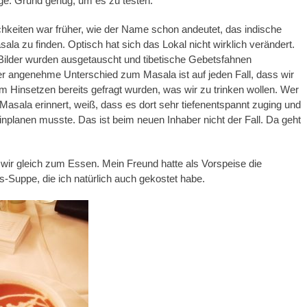
ge. Grund genug, um es zu testen.
hkeiten war früher, wie der Name schon andeutet, das indische
ala zu finden. Optisch hat sich das Lokal nicht wirklich verändert.
Bilder wurden ausgetauscht und tibetische Gebetsfahnen
r angenehme Unterschied zum Masala ist auf jeden Fall, dass wir
m Hinsetzen bereits gefragt wurden, was wir zu trinken wollen. Wer
Masala erinnert, weiß, dass es dort sehr tiefenentspannt zuging und
einplanen musste. Das ist beim neuen Inhaber nicht der Fall. Da geht
ir gleich zum Essen. Mein Freund hatte als Vorspeise die
Suppe, die ich natürlich auch gekostet habe.