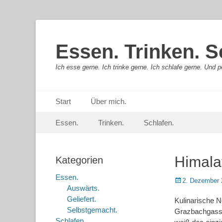
Essen. Trinken. S
Ich esse gerne. Ich trinke gerne. Ich schlafe gerne. Und pe
Primäres Menü
Springe
Start
Über mich.
zum
Sekundär-Menü
Springe
Inhalt
Essen.
Trinken.
Schlafen.
zum
Inhalt
Himala
Kategorien
Essen.
Posted
2. Dezember 
Auswärts.
on
Geliefert.
Kulinarische N
Selbstgemacht.
Grazbachgasse 
Schlafen.