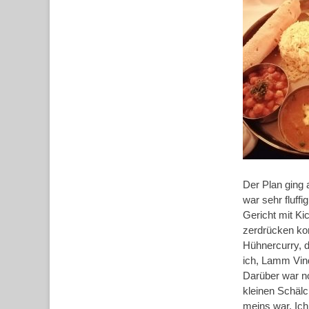
Der Plan ging 
war sehr fluffi
Gericht mit Ki
zerdrücken ko
Hühnercurry, 
ich, Lamm Vind
Darüber war n
kleinen Schälch
meins war. Ich