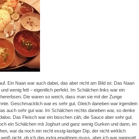
auf. Ein Naan war auch dabei, das aber nicht am Bild ist. Das Naan
g und wenig fett – eigentlich perfekt. Im Schälchen links war ein
chererbsen. Die waren so weich, dass man sie mit der Zunge
nnte. Geschmacklich war es sehr gut. Gleich daneben war irgendein
das auch sehr gut war. Im Schälchen rechts daneben war, so denke
aloo. Das Fleisch war ein bisschen zäh, die Sauce aber sehr gut.
och ein Schälchen mit Joghurt und ganz wenig Gurken und dann, im
en, war da noch ein recht essig-lastiger Dip, der nicht wirklich
 weiß nicht, ob ich das extra erwähnen muss, aber ich war pappsatt