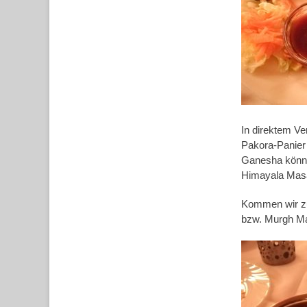
In direktem V
Pakora-Panier 
Ganesha können
Himayala Masa
Kommen wir zu
bzw. Murgh Mak