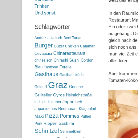
weiß das einzi
Trinken.
Und sonst.
In den Räumlic
Restaurant Mas
Schlagwörter
Ein oder zwei 
aufgehängt. De
Andritz
asiatisch
Beef Tartar
gleich nach de
Burger
Butter Chicken
Calamari
sich noch ans 
Chinarestaurant
Cevapcici
man viel Zeit 
Chirashi Sushi
Cordon
alles fixer.
chinesisch
Bleu
Forelle
Fastfood
Aber kommen w
Gasthaus
Gasthausküche
Tomaten-Kokos-
Graz
Grieche
Geidorf
Grillteller
Gyros
Heinrichstraße
Japanisch
indisch
Italiener
Japanisches Restaurant
Klagenfurt
Pizza
Pommes
Maki
Pulled
Ripperl
Sashimi
Pork
Schnitzel
Semmelkren