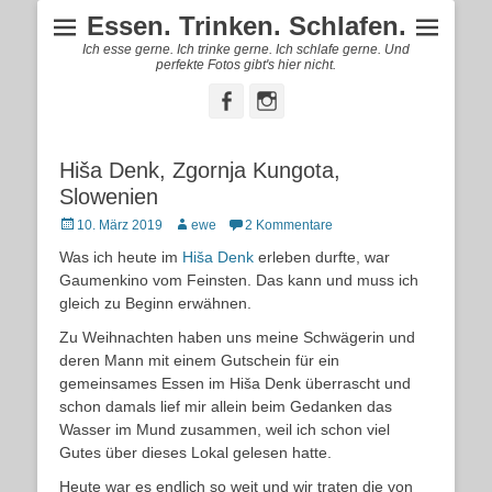
Essen. Trinken. Schlafen.
Ich esse gerne. Ich trinke gerne. Ich schlafe gerne. Und
perfekte Fotos gibt's hier nicht.
Facebook
Instagram
Hiša Denk, Zgornja Kungota,
Slowenien
Posted
Autor
10. März 2019
ewe
2 Kommentare
on
Was ich heute im
Hiša Denk
erleben durfte, war
Gaumenkino vom Feinsten. Das kann und muss ich
gleich zu Beginn erwähnen.
Zu Weihnachten haben uns meine Schwägerin und
deren Mann mit einem Gutschein für ein
gemeinsames Essen im Hiša Denk überrascht und
schon damals lief mir allein beim Gedanken das
Wasser im Mund zusammen, weil ich schon viel
Gutes über dieses Lokal gelesen hatte.
Heute war es endlich so weit und wir traten die von