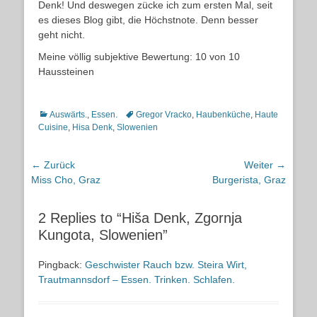
Denk! Und deswegen zücke ich zum ersten Mal, seit
es dieses Blog gibt, die Höchstnote. Denn besser
geht nicht.
Meine völlig subjektive Bewertung: 10 von 10
Haussteinen
Kategorien
Schlagworte
Auswärts.
,
Essen.
Gregor Vracko
,
Haubenküche
,
Haute
Cuisine
,
Hisa Denk
,
Slowenien
Beitragsnavigation
← Zurück
Weiter →
Vorheriger
Nächster
Miss Cho, Graz
Burgerista, Graz
Beitrag:
Beitrag:
2 Replies to “Hiša Denk, Zgornja
Kungota, Slowenien”
Pingback:
Geschwister Rauch bzw. Steira Wirt,
Trautmannsdorf – Essen. Trinken. Schlafen.