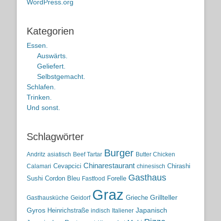
WordPress.org
Kategorien
Essen.
Auswärts.
Geliefert.
Selbstgemacht.
Schlafen.
Trinken.
Und sonst.
Schlagwörter
Burger
Andritz
asiatisch
Beef Tartar
Butter Chicken
Chinarestaurant
Cevapcici
Chirashi
Calamari
chinesisch
Gasthaus
Sushi
Cordon Bleu
Forelle
Fastfood
Graz
Grieche
Grillteller
Gasthausküche
Geidorf
Gyros
Heinrichstraße
Japanisch
indisch
Italiener