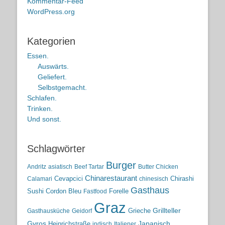
Kommentar-Feed
WordPress.org
Kategorien
Essen.
Auswärts.
Geliefert.
Selbstgemacht.
Schlafen.
Trinken.
Und sonst.
Schlagwörter
Burger
Andritz
asiatisch
Beef Tartar
Butter Chicken
Chinarestaurant
Cevapcici
Chirashi
Calamari
chinesisch
Gasthaus
Sushi
Cordon Bleu
Forelle
Fastfood
Graz
Grieche
Grillteller
Gasthausküche
Geidorf
Gyros
Heinrichstraße
Japanisch
indisch
Italiener