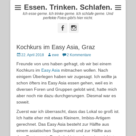
Essen. Trinken. Schlafen.
Ich esse gerne. Ich trinke gerne. Ich schlafe gerne. Und
perfekte Fotos gibt's hier nicht.
Facebook
Instagram
Kochkurs im Easy Asia, Graz
Posted
Autor
22. April 2018
ewe
2 Kommentare
on
Freunde von uns haben gefragt, ob wir bei einem
Kochkurs im
Easy Asia
mitmachen wollen. Nach
einigem Überlegen haben wir zugesagt. Ich wollte ja
schon öfters ins Easy Asia essen gehen, weil es in
diversen Foren und Gruppen gelobt wird, hatte mich
aber noch nie dazu durchgerungen. Diesmal war es
soweit.
Zuerst war ich überrascht, dass das Lokal so groß ist.
Ich hatte eher mit etwas Kleinem, Imbiss-Artigem
gerechnet. Das Easy Asia besteht zur Hälfte aus
einem asiatischen Supermarkt und zur Hälfte aus