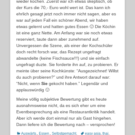
wieder kochen. Zuerst war ich etwas skeptisch, ob
der Kurs die 70,- Euro wohl wert ist. Das kann ich
ehrlich gesagt jetzt noch immer nicht sagen, aber es
war auf jeden Fall ein schöner Abend, wir haben
etwas gelernt und hatten gutes Essen 🙂 Die Köchin
ist eine ganz Nette. Am Anfang war sie noch etwas
reserviert, taute dann aber zunehmend auf.
Unvergessen die Szene, als einer der Kochschüler
doch recht forsch war, das Rezept ungefragt
abwandelte (keine Fischsauce!!!) und sie einfach
ungefragt duzte. Sie forderte ihn auf, zu probieren. Er
meinte über seine Kochkünste: “Ausgezeichnet! Willst
du auch probieren?” und ihre Antwort darauf war:
“Nicht, wenn
Sie
gekocht haben.” Legendär und
applauswürdig 🙂
Meine völlig subjektive Bewertung gibt es heute
ausnahmsweise nicht, da es sich eher um eine
Eventbesprechung als eine Restaurantkritik handelt.
Aber ich werde dort einmal nur als Gast hingehen.
Dann liefere ich die Bewertung nach – versprochen!
Kategorien
Schlagworte
Auswärts.
,
Essen.
,
Selbstgemacht.
easy asia
,
thai
,