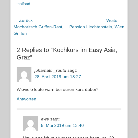
thaifood
Beitragsnavigation
← Zurück
Weiter →
Vorheriger
Nächster
Mochoritsch Griffen-Rast,
Pension Liechtenstein, Wien
Beitrag:
Beitrag:
Griffen
2 Replies to “Kochkurs im Easy Asia,
Graz”
juhamatti _ruutu
sagt:
28. April 2019 um 13:27
Wieviele leute warn bei euren kurz dabei?
Antworten
ewe
sagt:
5. Mai 2019 um 13:40