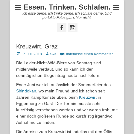
Essen. Trinken. Schlafen.
Ich esse gerne. Ich trinke gerne. Ich schlafe gerne. Und
perfekte Fotos gibt's hier nicht.
Facebook
Instagram
Kreuzwirt, Graz
Posted
Autor
17. Juli 2018
ewe
Hinterlasse einen Kommentar
on
Die Leider-Nicht-WM-Biere von Sonntag sind
mittlerweile verdaut, und so kann ich den
sonntäglichen Blogeintrag heute nachliefern.
Ende Juni war ich anlässlich der Sommerfeier des
Shindokan
, wo mein Freund und ich schon seit
Jahren Kampfkünste üben, beim
Kreuzwirt
in
Eggenberg zu Gast. Der Termin musste sehr
kurzfristig verschoben werden und wir waren froh, mit
einer doch größeren Runde so kurzfristig irgendwo
Aufnahme zu finden.
Die Anreise zum Kreuzwirt ist tadellos mit den Öffis