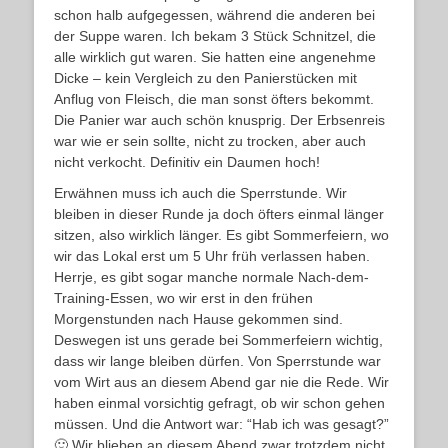
schon halb aufgegessen, während die anderen bei
der Suppe waren. Ich bekam 3 Stück Schnitzel, die
alle wirklich gut waren. Sie hatten eine angenehme
Dicke – kein Vergleich zu den Panierstücken mit
Anflug von Fleisch, die man sonst öfters bekommt.
Die Panier war auch schön knusprig. Der Erbsenreis
war wie er sein sollte, nicht zu trocken, aber auch
nicht verkocht. Definitiv ein Daumen hoch!
Erwähnen muss ich auch die Sperrstunde. Wir
bleiben in dieser Runde ja doch öfters einmal länger
sitzen, also wirklich länger. Es gibt Sommerfeiern, wo
wir das Lokal erst um 5 Uhr früh verlassen haben.
Herrje, es gibt sogar manche normale Nach-dem-
Training-Essen, wo wir erst in den frühen
Morgenstunden nach Hause gekommen sind.
Deswegen ist uns gerade bei Sommerfeiern wichtig,
dass wir lange bleiben dürfen. Von Sperrstunde war
vom Wirt aus an diesem Abend gar nie die Rede. Wir
haben einmal vorsichtig gefragt, ob wir schon gehen
müssen. Und die Antwort war: “Hab ich was gesagt?”
🙂 Wir blieben an diesem Abend zwar trotzdem nicht