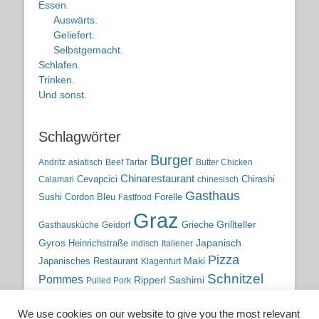
Essen.
Auswärts.
Geliefert.
Selbstgemacht.
Schlafen.
Trinken.
Und sonst.
Schlagwörter
Burger
Andritz
asiatisch
Beef Tartar
Butter Chicken
Chinarestaurant
Cevapcici
Chirashi
Calamari
chinesisch
Gasthaus
Sushi
Cordon Bleu
Forelle
Fastfood
Graz
Grieche
Grillteller
Gasthausküche
Geidorf
Gyros
Heinrichstraße
Japanisch
indisch
Italiener
Pizza
Maki
Japanisches Restaurant
Klagenfurt
Schnitzel
Pommes
Ripperl
Sashimi
Pulled Pork
Steiermark
Sushi
Semmelkren
Sommerrollen
Tauchen
We use cookies on our website to give you the most relevant
traditionelle Küche
Traditionsgasthaus
Vulkanland