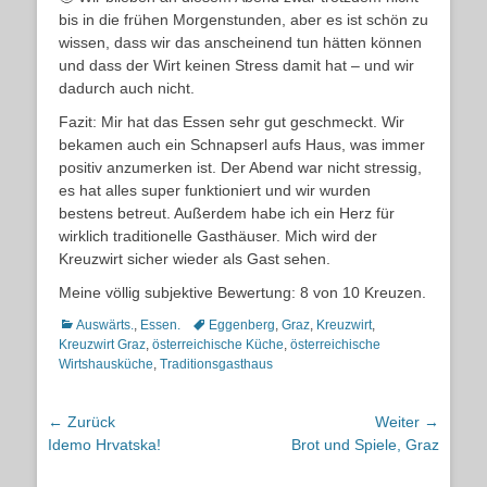
bis in die frühen Morgenstunden, aber es ist schön zu
wissen, dass wir das anscheinend tun hätten können
und dass der Wirt keinen Stress damit hat – und wir
dadurch auch nicht.
Fazit: Mir hat das Essen sehr gut geschmeckt. Wir
bekamen auch ein Schnapserl aufs Haus, was immer
positiv anzumerken ist. Der Abend war nicht stressig,
es hat alles super funktioniert und wir wurden
bestens betreut. Außerdem habe ich ein Herz für
wirklich traditionelle Gasthäuser. Mich wird der
Kreuzwirt sicher wieder als Gast sehen.
Meine völlig subjektive Bewertung: 8 von 10 Kreuzen.
Kategorien
Schlagworte
Auswärts.
,
Essen.
Eggenberg
,
Graz
,
Kreuzwirt
,
Kreuzwirt Graz
,
österreichische Küche
,
österreichische
Wirtshausküche
,
Traditionsgasthaus
Beitragsnavigation
← Zurück
Weiter →
Vorheriger
Nächster
Idemo Hrvatska!
Brot und Spiele, Graz
Beitrag:
Beitrag: