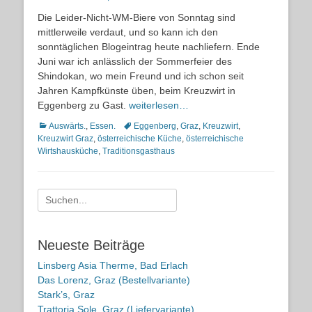
on
Die Leider-Nicht-WM-Biere von Sonntag sind
mittlerweile verdaut, und so kann ich den
sonntäglichen Blogeintrag heute nachliefern. Ende
Juni war ich anlässlich der Sommerfeier des
Shindokan, wo mein Freund und ich schon seit
Jahren Kampfkünste üben, beim Kreuzwirt in
Eggenberg zu Gast.
weiterlesen…
Kategorien
Schlagworte
Auswärts.
,
Essen.
Eggenberg
,
Graz
,
Kreuzwirt
,
Kreuzwirt Graz
,
österreichische Küche
,
österreichische
Wirtshausküche
,
Traditionsgasthaus
Suche
nach:
Neueste Beiträge
Linsberg Asia Therme, Bad Erlach
Das Lorenz, Graz (Bestellvariante)
Stark’s, Graz
Trattoria Sole, Graz (Liefervariante)