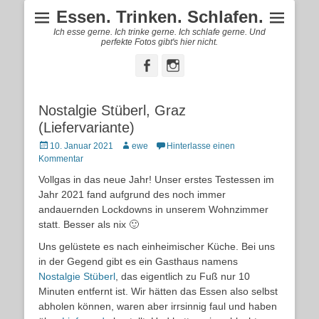
Essen. Trinken. Schlafen.
Ich esse gerne. Ich trinke gerne. Ich schlafe gerne. Und
perfekte Fotos gibt's hier nicht.
Facebook
Instagram
Nostalgie Stüberl, Graz
(Liefervariante)
Posted
Autor
10. Januar 2021
ewe
Hinterlasse einen
on
Kommentar
Vollgas in das neue Jahr! Unser erstes Testessen im
Jahr 2021 fand aufgrund des noch immer
andauernden Lockdowns in unserem Wohnzimmer
statt. Besser als nix 🙂
Uns gelüstete es nach einheimischer Küche. Bei uns
in der Gegend gibt es ein Gasthaus namens
Nostalgie Stüberl
, das eigentlich zu Fuß nur 10
Minuten entfernt ist. Wir hätten das Essen also selbst
abholen können, waren aber irrsinnig faul und haben