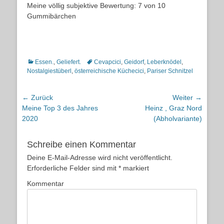
Meine völlig subjektive Bewertung: 7 von 10
Gummibärchen
Kategorien
Schlagworte
Essen.
,
Geliefert.
Cevapcici
,
Geidorf
,
Leberknödel
,
Nostalgiestüberl
,
österreichische Küchecici
,
Pariser Schnitzel
Beitragsnavigation
← Zurück
Weiter →
Vorheriger
Nächster
Meine Top 3 des Jahres
Heinz , Graz Nord
Beitrag:
Beitrag:
2020
(Abholvariante)
Schreibe einen Kommentar
Deine E-Mail-Adresse wird nicht veröffentlicht.
Erforderliche Felder sind mit
*
markiert
Kommentar