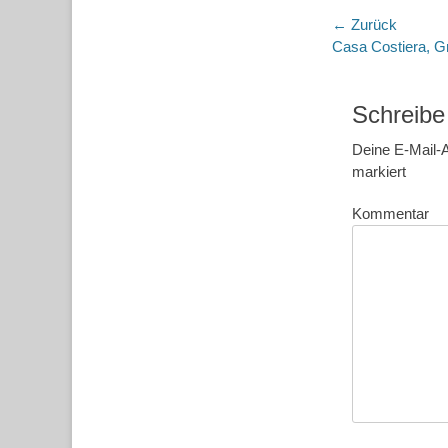
Beitragsn
← Zurück
Vorheriger
Casa Costiera, Gr
Beitrag:
Schreibe
Deine E-Mail-A
markiert
Kommentar