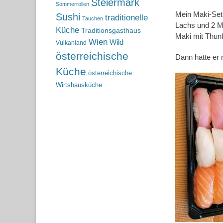
Steiermark
Sommerrollen
Mein Maki-Set 
Sushi
traditionelle
Tauchen
Lachs und 2 Ma
Küche
Traditionsgasthaus
Maki mit Thunf
Wien
Wild
Vulkanland
österreichische
Dann hatte er 
Küche
österreichische
Wirtshausküche