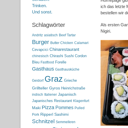
Homepage gibt 
Trinken.
ich das letzte
Und sonst.
bestellen wir d
Schlagwörter
Als ersten Gan
Nigiri.
Andritz
asiatisch
Beef Tartar
Burger
Butter Chicken
Calamari
Chinarestaurant
Cevapcici
Chirashi Sushi
Cordon
chinesisch
Bleu
Forelle
Fastfood
Gasthaus
Gasthausküche
Graz
Grieche
Geidorf
Grillteller
Gyros
Heinrichstraße
Japanisch
indisch
Italiener
Japanisches Restaurant
Klagenfurt
Pizza
Pommes
Maki
Pulled
Ripperl
Sashimi
Pork
Schnitzel
Semmelkren