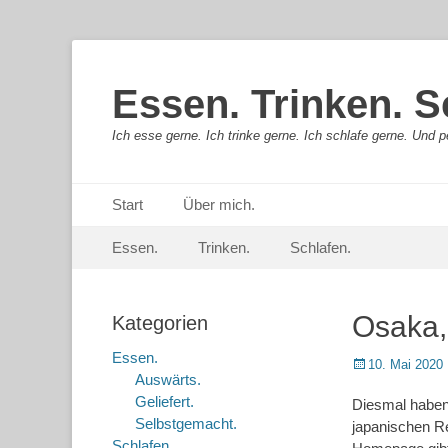
Essen. Trinken. S
Ich esse gerne. Ich trinke gerne. Ich schlafe gerne. Und pe
Primäres Menü
Springe
Start
Über mich.
zum
Sekundär-Menü
Springe
Inhalt
Essen.
Trinken.
Schlafen.
zum
Inhalt
Osaka, 
Kategorien
Essen.
Posted
10. Mai 2020
Auswärts.
on
Geliefert.
Diesmal haben
Selbstgemacht.
japanischen Res
Schlafen.