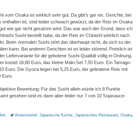
i vom Osaka ist wirklich sehr gut. Da gibt’s gar nix. Gerichte, bei
s enthalten ist, sind leider schwach gewürzt, da der Reis im Osaka
 gut wie gar nicht gesalzen wird. Das war auch der Grund, dass ich
hirashi Sushi bestellt habe, da der Reis im Chirashi wirklich nach
t. Beim normalen Sushi stört das überhaupt nicht, da sich so der
alten kann. Bei anderen Gerichten ist es leider störend. Preislich ist
er Liefervariante für die gebotene Sushi-Qualität völlig in Ordnung.
ler kostet 16,80 Euro, das kleine Maki-Set 7,55 Euro. Ein Tamago-
2,10 Euro. Die Gyoza liegen bei 5,25 Euro, der gebratene Reis mit
 Euro.
ubjektive Bewertung: Für das Sushi allein würde ich 8 Punkte
amt gesehen sind es dann aber leider nur 7 von 10 Sojasauce-
Schlagworte
fert.
Annenviertel
,
Japanische Küche
,
Japanisches Restaurant
,
Osaka
,