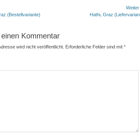
avigation
Weite
Nächster
az (Bestellvariante)
Hathi, Graz (Liefervarian
Beitrag:
 einen Kommentar
dresse wird nicht veröffentlicht.
Erforderliche Felder sind mit
*