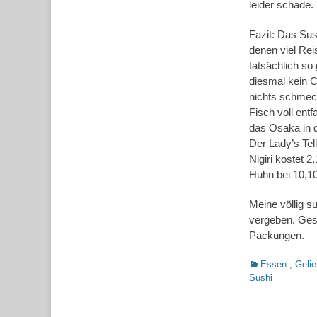
leider schade.
Fazit: Das Sush
denen viel Rei
tatsächlich so
diesmal kein C
nichts schmeck
Fisch voll entf
das Osaka in d
Der Lady’s Tel
Nigiri kostet 
Huhn bei 10,10
Meine völlig s
vergeben. Ges
Packungen.
Kategorien
Essen.
,
Gelie
Sushi