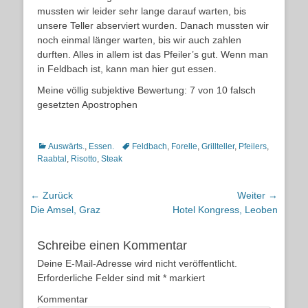
mussten wir leider sehr lange darauf warten, bis
unsere Teller abserviert wurden. Danach mussten wir
noch einmal länger warten, bis wir auch zahlen
durften. Alles in allem ist das Pfeiler’s gut. Wenn man
in Feldbach ist, kann man hier gut essen.
Meine völlig subjektive Bewertung: 7 von 10 falsch
gesetzten Apostrophen
Kategorien
Schlagworte
Auswärts.
,
Essen.
Feldbach
,
Forelle
,
Grillteller
,
Pfeilers
,
Raabtal
,
Risotto
,
Steak
Beitragsnavigation
← Zurück
Weiter →
Vorheriger
Nächster
Die Amsel, Graz
Hotel Kongress, Leoben
Beitrag:
Beitrag:
Schreibe einen Kommentar
Deine E-Mail-Adresse wird nicht veröffentlicht.
Erforderliche Felder sind mit
*
markiert
Kommentar