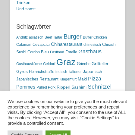
Trinken.
Und sonst.
Schlagwörter
Burger
Andritz
asiatisch
Beef Tartar
Butter Chicken
Chinarestaurant
Cevapcici
Chirashi
Calamari
chinesisch
Gasthaus
Sushi
Cordon Bleu
Forelle
Fastfood
Graz
Grieche
Grillteller
Gasthausküche
Geidorf
Gyros
Heinrichstraße
Japanisch
indisch
Italiener
Pizza
Maki
Japanisches Restaurant
Klagenfurt
Schnitzel
Pommes
Ripperl
Sashimi
Pulled Pork
Steiermark
Sushi
Semmelkren
Sommerrollen
Tauchen
We use cookies on our website to give you the most relevant
traditionelle Küche
Traditionsgasthaus
Vulkanland
experience by remembering your preferences and repeat
österreichische Küche
Wien
Wild
visits. By clicking “Accept All”, you consent to the use of ALL
the cookies. However, you may visit "Cookie Settings" to
österreichische Wirtshausküche
provide a controlled consent.