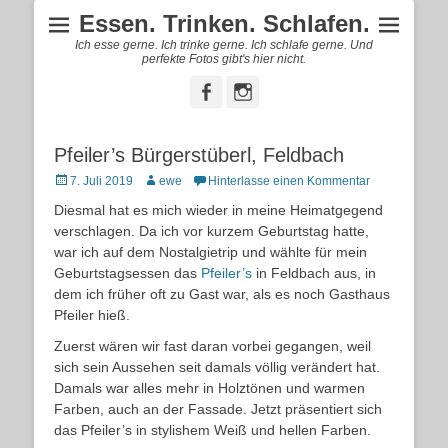
Essen. Trinken. Schlafen.
Ich esse gerne. Ich trinke gerne. Ich schlafe gerne. Und
perfekte Fotos gibt's hier nicht.
Facebook
Instagram
Pfeiler’s Bürgerstüberl, Feldbach
Posted
Autor
7. Juli 2019
ewe
Hinterlasse einen Kommentar
on
Diesmal hat es mich wieder in meine Heimatgegend
verschlagen. Da ich vor kurzem Geburtstag hatte,
war ich auf dem Nostalgietrip und wählte für mein
Geburtstagsessen das
Pfeiler’s
in Feldbach aus, in
dem ich früher oft zu Gast war, als es noch Gasthaus
Pfeiler hieß.
Zuerst wären wir fast daran vorbei gegangen, weil
sich sein Aussehen seit damals völlig verändert hat.
Damals war alles mehr in Holztönen und warmen
Farben, auch an der Fassade. Jetzt präsentiert sich
das Pfeiler’s in stylishem Weiß und hellen Farben.