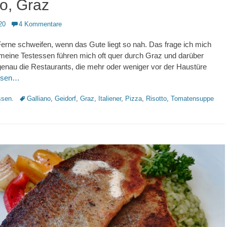
no, Graz
20
4 Kommentare
erne schweifen, wenn das Gute liegt so nah. Das frage ich mich
 meine Testessen führen mich oft quer durch Graz und darüber
enau die Restaurants, die mehr oder weniger vor der Haustüre
lesen…
Schlagworte
sen.
Galliano
,
Geidorf
,
Graz
,
Italiener
,
Pizza
,
Risotto
,
Tomatensuppe