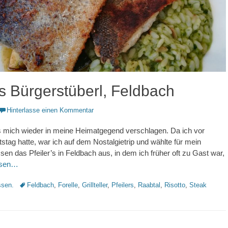
’s Bürgerstüberl, Feldbach
Hinterlasse einen Kommentar
s mich wieder in meine Heimatgegend verschlagen. Da ich vor
tag hatte, war ich auf dem Nostalgietrip und wählte für mein
en das Pfeiler’s in Feldbach aus, in dem ich früher oft zu Gast war,
esen…
Schlagworte
sen.
Feldbach
,
Forelle
,
Grillteller
,
Pfeilers
,
Raabtal
,
Risotto
,
Steak