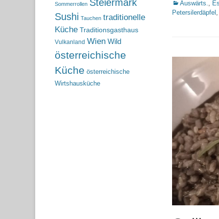
Steiermark
Kategorien
Auswärts.
,
Es
Sommerrollen
Petersilerdäpfel
Sushi
traditionelle
Tauchen
Küche
Traditionsgasthaus
Wien
Wild
Vulkanland
österreichische
Küche
österreichische
Wirtshausküche