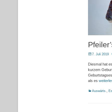
Pfeiler
Posted
7. Juli 2019
on
Diesmal hat e
kurzem Geburts
Geburtstagsess
als es
weiterl
Kategorien
Auswärts.
,
Es