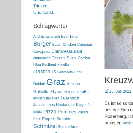
Trinken.
Und sonst.
Schlagwörter
Andritz
asiatisch
Beef Tartar
Burger
Butter Chicken
Calamari
Chinarestaurant
Cevapcici
Chirashi Sushi
Cordon
chinesisch
Bleu
Forelle
Fastfood
Gasthaus
Gasthausküche
Kreuzw
Graz
Grieche
Geidorf
Posted
25. Juli 2021
Grillteller
Gyros
Heinrichstraße
on
Japanisch
indisch
Italiener
Es ist so sch
Japanisches Restaurant
Klagenfurt
uns der Sinn n
Pizza
Pommes
Maki
Pulled
Rosenberg. Ich
Ripperl
Sashimi
Pork
mussten
weit
Schnitzel
Semmelkren