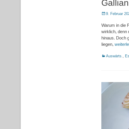
Gallia
Posted
9. Februar 20
on
Warum in die F
wirklich, denn
hinaus. Doch g
liegen,
weiter
Kategorien
Auswärts.
,
Es