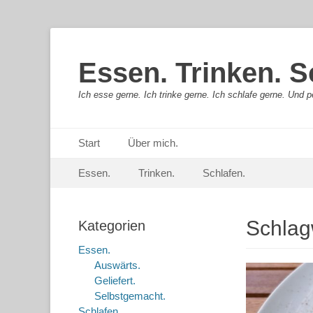
Essen. Trinken. S
Ich esse gerne. Ich trinke gerne. Ich schlafe gerne. Und pe
Primäres Menü
Springe
Start
Über mich.
zum
Sekundär-Menü
Springe
Inhalt
Essen.
Trinken.
Schlafen.
zum
Inhalt
Schlag
Kategorien
Essen.
Auswärts.
Geliefert.
Selbstgemacht.
Schlafen.