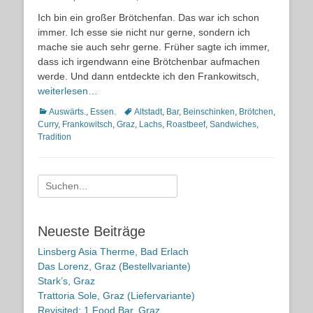
on
Ich bin ein großer Brötchenfan. Das war ich schon
immer. Ich esse sie nicht nur gerne, sondern ich
mache sie auch sehr gerne. Früher sagte ich immer,
dass ich irgendwann eine Brötchenbar aufmachen
werde. Und dann entdeckte ich den Frankowitsch,
weiterlesen…
Kategorien
Schlagworte
Auswärts.
,
Essen.
Altstadt
,
Bar
,
Beinschinken
,
Brötchen
,
Curry
,
Frankowitsch
,
Graz
,
Lachs
,
Roastbeef
,
Sandwiches
,
Tradition
Suche
nach:
Neueste Beiträge
Linsberg Asia Therme, Bad Erlach
Das Lorenz, Graz (Bestellvariante)
Stark’s, Graz
Trattoria Sole, Graz (Liefervariante)
Revisited: 1 Food Bar, Graz