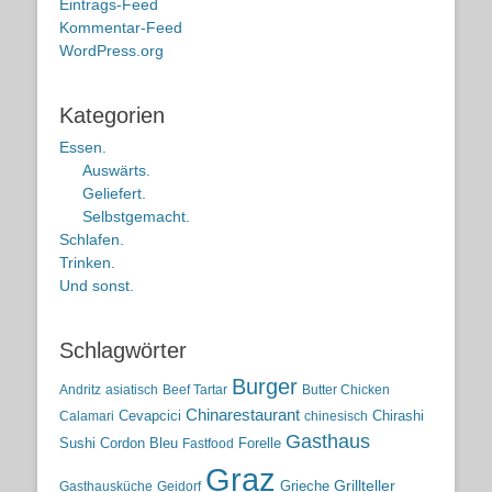
Eintrags-Feed
Kommentar-Feed
WordPress.org
Kategorien
Essen.
Auswärts.
Geliefert.
Selbstgemacht.
Schlafen.
Trinken.
Und sonst.
Schlagwörter
Burger
Andritz
asiatisch
Beef Tartar
Butter Chicken
Chinarestaurant
Cevapcici
Chirashi
Calamari
chinesisch
Gasthaus
Sushi
Cordon Bleu
Forelle
Fastfood
Graz
Grieche
Grillteller
Gasthausküche
Geidorf