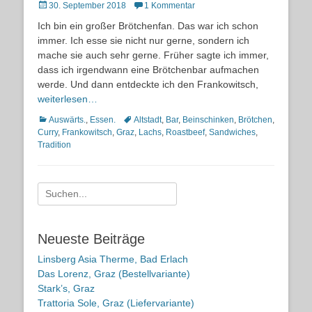
Posted
30. September 2018
1 Kommentar
on
Ich bin ein großer Brötchenfan. Das war ich schon
immer. Ich esse sie nicht nur gerne, sondern ich
mache sie auch sehr gerne. Früher sagte ich immer,
dass ich irgendwann eine Brötchenbar aufmachen
werde. Und dann entdeckte ich den Frankowitsch,
weiterlesen…
Kategorien
Schlagworte
Auswärts.
,
Essen.
Altstadt
,
Bar
,
Beinschinken
,
Brötchen
,
Curry
,
Frankowitsch
,
Graz
,
Lachs
,
Roastbeef
,
Sandwiches
,
Tradition
Suche
nach:
Neueste Beiträge
Linsberg Asia Therme, Bad Erlach
Das Lorenz, Graz (Bestellvariante)
Stark’s, Graz
Trattoria Sole, Graz (Liefervariante)