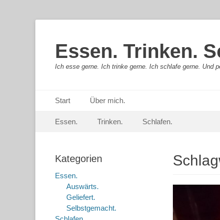
Essen. Trinken. S
Ich esse gerne. Ich trinke gerne. Ich schlafe gerne. Und pe
Primäres Menü
Springe
Start
Über mich.
zum
Sekundär-Menü
Springe
Inhalt
Essen.
Trinken.
Schlafen.
zum
Inhalt
Schlag
Kategorien
Essen.
Auswärts.
Geliefert.
Selbstgemacht.
Schlafen.