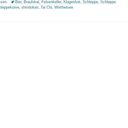
Schlagworte
sen.
Bier
,
Braulokal
,
Felsenkeller
,
Klagenfurt
,
Schleppe
,
Schleppe
hleppekurve
,
shindokan
,
Tai Chi
,
Wörthersee