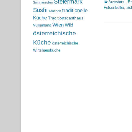
Steiermark
Kategorien
Auswärts.
,
Es
Sommerrollen
Felsenkeller
,
Sc
Sushi
traditionelle
Tauchen
Küche
Traditionsgasthaus
Wien
Wild
Vulkanland
österreichische
Küche
österreichische
Wirtshausküche