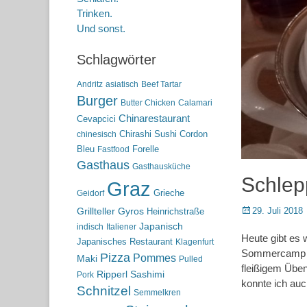
Trinken.
Und sonst.
Schlagwörter
Andritz
asiatisch
Beef Tartar
Burger
Butter Chicken
Calamari
Chinarestaurant
Cevapcici
Chirashi Sushi
Cordon
chinesisch
Bleu
Forelle
Fastfood
Gasthaus
Gasthausküche
Schlepp
Graz
Grieche
Geidorf
Posted
29. Juli 2018
Grillteller
Gyros
Heinrichstraße
on
Japanisch
indisch
Italiener
Heute gibt es 
Japanisches Restaurant
Klagenfurt
Sommercamp de
Pizza
Pommes
Maki
Pulled
fleißigem Üben
Ripperl
Sashimi
Pork
konnte ich auc
Schnitzel
Semmelkren